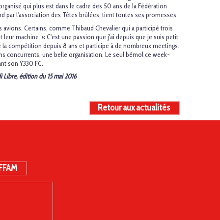
ganisé qui plus est dans le cadre des 50 ans de la Fédération
 par l'association des Têtes brûlées, tient toutes ses promesses.
rs avions. Certains, comme Thibaud Chevalier qui a participé trois
 leur machine. « C'est une passion que j'ai depuis que je suis petit
s de la compétition depuis 8 ans et participe à de nombreux meetings.
 bons concurrents, une belle organisation. Le seul bémol ce week-
ant son Y330 FC.
di Libre, édition du 15 mai 2016
Retour aux actualités
 FFAM