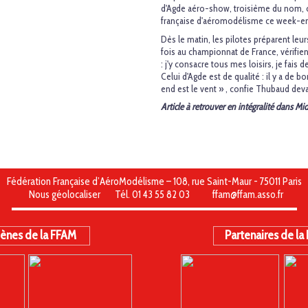
d'Agde aéro-show, troisième du nom, or
française d'aéromodélisme ce week-end
Dès le matin, les pilotes préparent leu
fois au championnat de France, vérifient
: j'y consacre tous mes loisirs, je fai
Celui d'Agde est de qualité : il y a de
end est le vent » , confie Thubaud dev
Article à retrouver en intégralité dans Mi
Fédération Française d’AéroModélisme – 108, rue Saint-Maur - 75011 Paris
Nous géolocaliser
Tél. 01 43 55 82 03
ffam@ffam.asso.fr
ènes de la FFAM
Partenaires de la