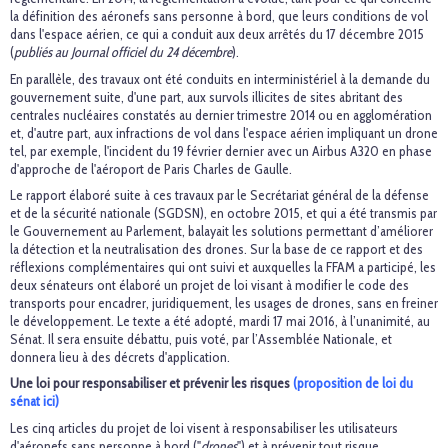
la définition des aéronefs sans personne à bord, que leurs conditions de vol
dans l'espace aérien, ce qui a conduit aux deux arrêtés du 17 décembre 2015
(
publiés au Journal officiel du 24 décembre
).
En parallèle, des travaux ont été conduits en interministériel à la demande du
gouvernement suite, d'une part, aux survols illicites de sites abritant des
centrales nucléaires constatés au dernier trimestre 2014 ou en agglomération
et, d'autre part, aux infractions de vol dans l'espace aérien impliquant un drone
tel, par exemple, l'incident du 19 février dernier avec un Airbus A320 en phase
d'approche de l'aéroport de Paris Charles de Gaulle.
Le rapport élaboré suite à ces travaux par le Secrétariat général de la défense
et de la sécurité nationale (SGDSN), en octobre 2015, et qui a été transmis par
le Gouvernement au Parlement, balayait les solutions permettant d’améliorer
la détection et la neutralisation des drones. Sur la base de ce rapport et des
réflexions complémentaires qui ont suivi et auxquelles la FFAM a participé, les
deux sénateurs ont élaboré un projet de loi visant à modifier le code des
transports pour encadrer, juridiquement, les usages de drones, sans en freiner
le développement. Le texte a été adopté, mardi 17 mai 2016, à l’unanimité, au
Sénat. Il sera ensuite débattu, puis voté, par l’Assemblée Nationale, et
donnera lieu à des décrets d'application.
Une loi pour responsabiliser et prévenir les risques
(proposition de loi du
sénat ici)
Les cinq articles du projet de loi visent à responsabiliser les utilisateurs
d'aéronefs sans personne à bord ("
drones
") et à prévenir tout risque