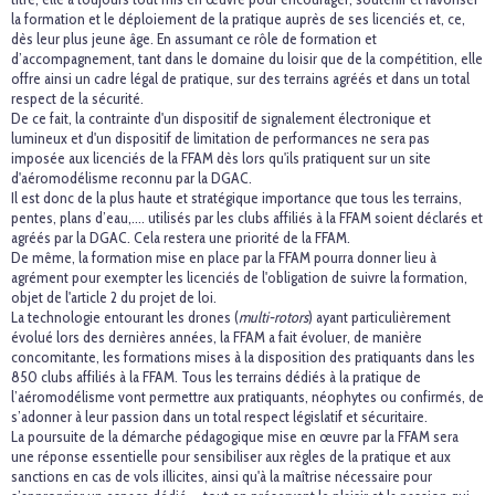
la formation et le déploiement de la pratique auprès de ses licenciés et, ce,
dès leur plus jeune âge. En assumant ce rôle de formation et
d’accompagnement, tant dans le domaine du loisir que de la compétition, elle
offre ainsi un cadre légal de pratique, sur des terrains agréés et dans un total
respect de la sécurité.
De ce fait, la contrainte d'un dispositif de signalement électronique et
lumineux et d'un dispositif de limitation de performances ne sera pas
imposée aux licenciés de la FFAM dès lors qu'ils pratiquent sur un site
d'aéromodélisme reconnu par la DGAC.
Il est donc de la plus haute et stratégique importance que tous les terrains,
pentes, plans d’eau,…. utilisés par les clubs affiliés à la FFAM soient déclarés et
agréés par la DGAC. Cela restera une priorité de la FFAM.
De même, la formation mise en place par la FFAM pourra donner lieu à
agrément pour exempter les licenciés de l'obligation de suivre la formation,
objet de l'article 2 du projet de loi.
La technologie entourant les drones (
multi-rotors
) ayant particulièrement
évolué lors des dernières années, la FFAM a fait évoluer, de manière
concomitante, les formations mises à la disposition des pratiquants dans les
850 clubs affiliés à la FFAM. Tous les terrains dédiés à la pratique de
l’aéromodélisme vont permettre aux pratiquants, néophytes ou confirmés, de
s’adonner à leur passion dans un total respect législatif et sécuritaire.
La poursuite de la démarche pédagogique mise en œuvre par la FFAM sera
une réponse essentielle pour sensibiliser aux règles de la pratique et aux
sanctions en cas de vols illicites, ainsi qu'à la maîtrise nécessaire pour