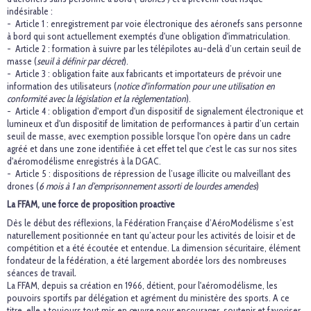
indésirable :
- Article 1 : enregistrement par voie électronique des aéronefs sans personne
à bord qui sont actuellement exemptés d'une obligation d'immatriculation.
- Article 2 : formation à suivre par les télépilotes au-delà d’un certain seuil de
masse (
seuil à définir par décret
).
- Article 3 : obligation faite aux fabricants et importateurs de prévoir une
information des utilisateurs (
notice d'information pour une utilisation en
conformité avec la législation et la règlementation
).
- Article 4 : obligation d'emport d'un dispositif de signalement électronique et
lumineux et d'un dispositif de limitation de performances à partir d’un certain
seuil de masse, avec exemption possible lorsque l'on opère dans un cadre
agréé et dans une zone identifiée à cet effet tel que c'est le cas sur nos sites
d'aéromodélisme enregistrés à la DGAC.
- Article 5 : dispositions de répression de l’usage illicite ou malveillant des
drones (
6 mois à 1 an d’emprisonnement assorti de lourdes amendes
)
La FFAM, une force de proposition proactive
Dès le début des réflexions, la Fédération Française d’AéroModélisme s’est
naturellement positionnée en tant qu’acteur pour les activités de loisir et de
compétition et a été écoutée et entendue. La dimension sécuritaire, élément
fondateur de la fédération, a été largement abordée lors des nombreuses
séances de travail
.
La FFAM, depuis sa création en 1966, détient, pour l'aéromodélisme, les
pouvoirs sportifs par délégation et agrément du ministère des sports. A ce
titre, elle a toujours tout mis en œuvre pour encourager, soutenir et favoriser