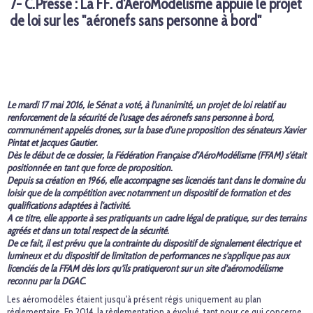
7- C.Presse : La FF. d'AéroModélisme appuie le projet
de loi sur les "aéronefs sans personne à bord"
Le mardi 17 mai 2016, le Sénat a voté, à l’unanimité, un projet de loi relatif au
renforcement de la sécurité de l’usage des aéronefs sans personne à bord,
communément appelés drones, sur la base d'une proposition des sénateurs Xavier
Pintat et Jacques Gautier.
Dès le début de ce dossier, la Fédération Française d’AéroModélisme (FFAM) s’était
positionnée en tant que force de proposition.
Depuis sa création en 1966, elle accompagne ses licenciés tant dans le domaine du
loisir que de la compétition avec notamment un dispositif de formation et des
qualifications adaptées à l'activité.
A ce titre, elle apporte à ses pratiquants un cadre légal de pratique, sur des terrains
agréés et dans un total respect de la sécurité.
De ce fait, il est prévu que la contrainte du dispositif de signalement électrique et
lumineux et du dispositif de limitation de performances ne s'applique pas aux
licenciés de la FFAM dès lors qu'ils pratiqueront sur un site d'aéromodélisme
reconnu par la DGAC.
Les aéromodèles étaient jusqu'à présent régis uniquement au plan
règlementaire. En 2014, la règlementation a évolué, tant pour ce qui concerne