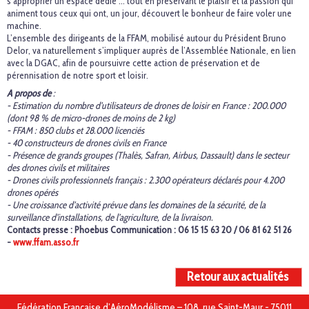
s’approprier un espace dédié … tout en préservant le plaisir et la passion qui
animent tous ceux qui ont, un jour, découvert le bonheur de faire voler une
machine.
L’ensemble des dirigeants de la FFAM, mobilisé autour du Président Bruno
Delor, va naturellement s’impliquer auprès de l’Assemblée Nationale, en lien
avec la DGAC, afin de poursuivre cette action de préservation et de
pérennisation de notre sport et loisir.
A propos de
:
- Estimation du nombre d’utilisateurs de drones de loisir en France : 200.000
(dont 98 % de micro-drones de moins de 2 kg)
- FFAM : 850 clubs et 28.000 licenciés
- 40 constructeurs de drones civils en France
- Présence de grands groupes (Thalès, Safran, Airbus, Dassault) dans le secteur
des drones civils et militaires
- Drones civils professionnels français : 2.300 opérateurs déclarés pour 4.200
drones opérés
- Une croissance d’activité prévue dans les domaines de la sécurité, de la
surveillance d'installations, de l’agriculture, de la livraison.
Contacts presse : Phoebus Communication : 06 15 15 63 20 / 06 81 62 51 26
-
www.ffam.asso.fr
Retour aux actualités
Fédération Française d’AéroModélisme – 108, rue Saint-Maur - 75011