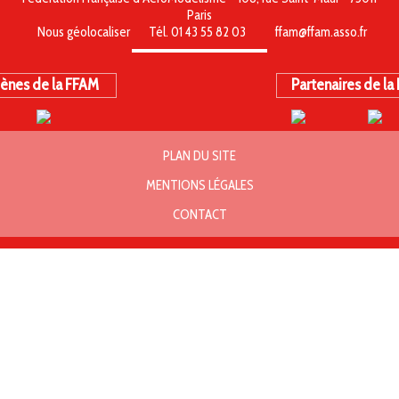
Paris
Nous géolocaliser
Tél. 01 43 55 82 03
ffam@ffam.asso.fr
ènes de la FFAM
Partenaires de la
PLAN DU SITE
MENTIONS LÉGALES
CONTACT