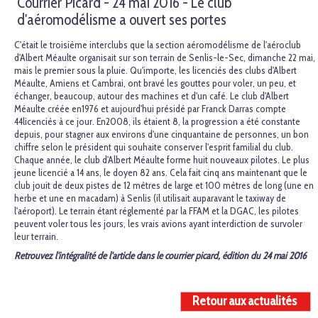
Courrier Picard - 24 mai 2016 - Le club
d'aéromodélisme a ouvert ses portes
C'était le troisième interclubs que la section aéromodélisme de l'aéroclub
d'Albert Méaulte organisait sur son terrain de Senlis-le-Sec, dimanche 22 mai,
mais le premier sous la pluie. Qu'importe, les licenciés des clubs d'Albert
Méaulte, Amiens et Cambrai, ont bravé les gouttes pour voler, un peu, et
échanger, beaucoup, autour des machines et d'un café. Le club d'Albert
Méaulte créée en1976 et aujourd'hui présidé par Franck Darras compte
44licenciés à ce jour. En2008, ils étaient 8, la progression a été constante
depuis, pour stagner aux environs d'une cinquantaine de personnes, un bon
chiffre selon le président qui souhaite conserver l'esprit familial du club.
Chaque année, le club d'Albert Méaulte forme huit nouveaux pilotes. Le plus
jeune licencié a 14 ans, le doyen 82 ans. Cela fait cinq ans maintenant que le
club jouit de deux pistes de 12 mètres de large et 100 mètres de long (une en
herbe et une en macadam) à Senlis (il utilisait auparavant le taxiway de
l'aéroport). Le terrain étant réglementé par la FFAM et la DGAC, les pilotes
peuvent voler tous les jours, les vrais avions ayant interdiction de survoler
leur terrain.
Retrouvez l'intégralité de l'article dans le courrier picard, édition du 24 mai 2016
Retour aux actualités