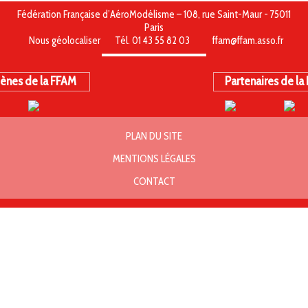
Fédération Française d’AéroModélisme – 108, rue Saint-Maur - 75011
Paris
Nous géolocaliser
Tél. 01 43 55 82 03
ffam@ffam.asso.fr
ènes de la FFAM
Partenaires de la
PLAN DU SITE
MENTIONS LÉGALES
CONTACT