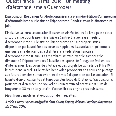
Ouest France - 21 mai 2016 - Un meeting
d'aéromodélisme à Quenropers
L'association Rostrenen Air Model organisera la première édition d'un meeting
d'aéromodélisme sur le site de l'hippodrome. Rendez-vous le dimanche 19
juin.
L'initiative La jeune association Rostrenen Air Model, créée il y a peine deux
ans, organise pour la première fois en Centre-Bretagne un meeting
d'aéromodélisme sur le site de l'hippodrome de Quenropers, mis à
disposition par la société des courses hippiques. L'association qui compte
une quinzaine de licenciés est affiliée à la Fédération française
d'aéromodélisme (FFAM). Les membres se retrouvent le samedi et le
dimanche à l'hippodrome ou à la salle des sports de Plouguernével en cas
d'intempéries. Des cours de pilotage et des projets Le samedi, de 14 h à 19 h,
le président Daniel Huille et des bénévoles proposent des cours de pilotage
aux futurs licenciés sur un avion-école mis à disposition par l'association. Si
la piste d'envol existante est l'une des plus belle de Bretagne, l'association a
pour projet d'en créer une nouvelle sur un terrain adjacent sur 300 m de
longueur et 30 m de largeur afin d'accueillir des engins plus puissants.
Magnifiques modèles et exposition de maquettes.
Article à retrouver en intégralité dans Ouest France, édition Loudeac-Rostrenen
du 21 mai 2016.