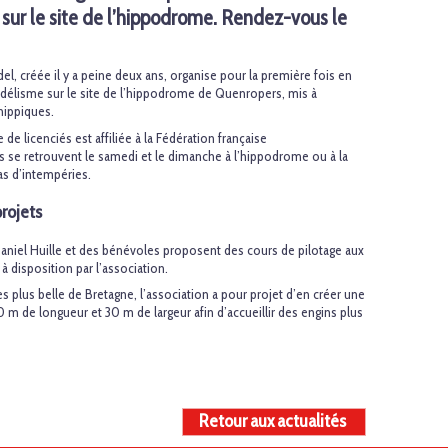
ur le site de l’hippodrome. Rendez-vous le
l, créée il y a peine deux ans, organise pour la première fois en
élisme sur le site de l’hippodrome de Quenropers, mis à
hippiques.
e licenciés est affiliée à la Fédération française
se retrouvent le samedi et le dimanche à l’hippodrome ou à la
as d’intempéries.
rojets
 Daniel Huille et des bénévoles proposent des cours de pilotage aux
à disposition par l’association.
des plus belle de Bretagne, l’association a pour projet d’en créer une
0 m de longueur et 30 m de largeur afin d’accueillir des engins plus
Retour aux actualités