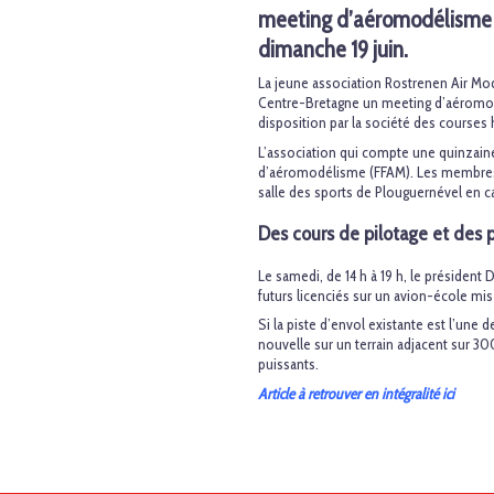
meeting d’aéromodélisme s
dimanche 19 juin.
La jeune association Rostrenen Air Mode
Centre-Bretagne un meeting d’aéromod
disposition par la société des courses 
L’association qui compte une quinzaine d
d’aéromodélisme (FFAM). Les membres 
salle des sports de Plouguernével en c
Des cours de pilotage et des p
Le samedi, de 14 h à 19 h, le président
futurs licenciés sur un avion-école mis 
Si la piste d’envol existante est l’une 
nouvelle sur un terrain adjacent sur 30
puissants.
Article à retrouver en intégralité ici