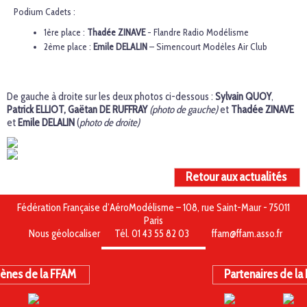
Podium Cadets :
1ère place :
Thadée ZINAVE
- Flandre Radio Modélisme
2ème place :
Emile DELALIN
– Simencourt Modèles Air Club
De gauche à droite sur les deux photos ci-dessous :
Sylvain QUOY
,
Patrick ELLIOT,
Gaëtan DE RUFFRAY
(photo de gauche)
et
Thadée ZINAVE
et
Emile DELALIN
(
photo de droite)
Retour aux actualités
Fédération Française d’AéroModélisme – 108, rue Saint-Maur - 75011
Paris
Nous géolocaliser
Tél. 01 43 55 82 03
ffam@ffam.asso.fr
ènes de la FFAM
Partenaires de la