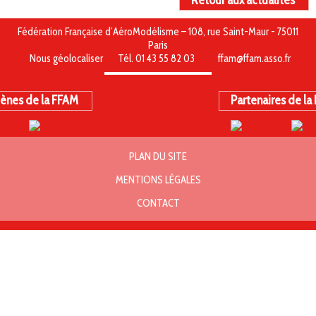
Retour aux actualités
Fédération Française d’AéroModélisme – 108, rue Saint-Maur - 75011
Paris
Nous géolocaliser
Tél. 01 43 55 82 03
ffam@ffam.asso.fr
ènes de la FFAM
Partenaires de la
PLAN DU SITE
MENTIONS LÉGALES
CONTACT