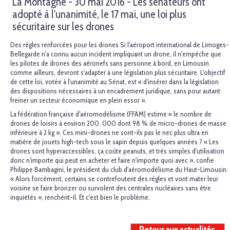
La Montagne - 30 mai 2016 - Les sénateurs ont
adopté à l'unanimité, le 17 mai, une loi plus
sécuritaire sur les drones
Des règles renforcées pour les drones Si l'aéroport international de Limoges-
Bellegarde n'a connu aucun incident impliquant un drone, il n'empêche que
les pilotes de drones des aéronefs sans personne à bord, en Limousin
comme ailleurs, devront s'adapter à une législation plus sécuritaire. L'objectif
de cette loi, votée à l'unanimité au Sénat, est « d'insérer dans la législation
des dispositions nécessaires à un encadrement juridique, sans pour autant
freiner un secteur économique en plein essor ».
La fédération française d'aéromodélisme (FFAM) estime « le nombre de
drones de loisirs à environ 200. 000 dont 98 % de micro-drones de masse
inférieure à 2 kg ». Ces mini-drones ne sont-ils pas le nec plus ultra en
matière de jouets high-tech sous le sapin depuis quelques années ? « Les
drones sont hyperaccessibles, ça coûte peanuts, et très simples d'utilisation
donc n'importe qui peut en acheter et faire n'importe quoi avec », confie
Philippe Bambagini, le président du club d'aéromodélisme du Haut-Limousin.
« Alors forcément, certains se contrefoutent des règles et vont mater leur
voisine se faire bronzer ou survolent des centrales nucléaires sans être
inquiétés », renchérit-il. Et c'est bien le problème.