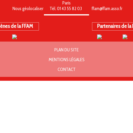
Paris
Nous géolocaliser
Tél. 01 43 55 82 03
ffam@ffam.asso.fr
ènes de la FFAM
Partenaires de la
PLAN DU SITE
MENTIONS LÉGALES
CONTACT