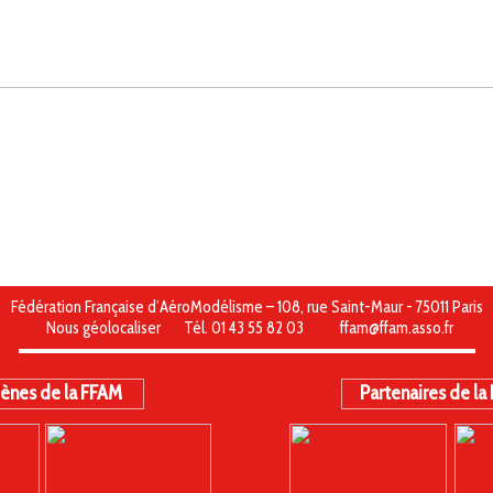
Fédération Française d’AéroModélisme – 108, rue Saint-Maur - 75011 Paris
Nous géolocaliser
Tél. 01 43 55 82 03
ffam@ffam.asso.fr
ènes de la FFAM
Partenaires de la