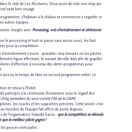
 dans le club de Los Alcotanes. Deux jours de vols non stop qui
riel avait bien voyagé.
s programmes, s'habituer à la chaleur et commencer à regarder ce
des autres équipes.
ournée chargée avec
Processing, vols d'entraînement et cérémonie
 le processing et tout se passe sans aucun souci, les huit
ées pour la compétition.
u d'entraînement s'ouvre ; quarante-cinq minutes où les pilotes
ernière figure effectuée, le suivant décolle déjà afin de grapiller
 pilotes d'effectuer à nouveau des demi-programmes pour
l.
 aura eu le temps de faire un second programme entier. Le
tion et retour à l'hôtel.
in de participer à la cérémonie d'ouverture sous le regard des
 Uhlig
(président du sous-comité F3A de la CIAM)
.
 pilotes, les coachs et les supporters présents. Cette année c'est
au membre de l'équipe fait office de porte drapeau.
 de l'organisatrice Yolanda Garcia :
que la compétition se déroule
et que le meilleur pilote gagne !
les pouces vont parler...