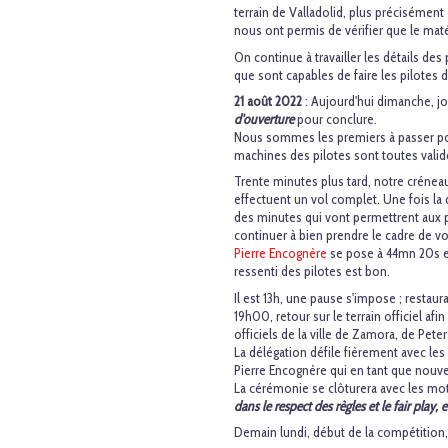
terrain de Valladolid, plus précisément
nous ont permis de vérifier que le maté
On continue à travailler les détails de
que sont capables de faire les pilotes 
21 août 2022
: Aujourd'hui dimanche, j
d'ouverture
pour conclure.
Nous sommes les premiers à passer pour
machines des pilotes sont toutes valid
Trente minutes plus tard, notre crénea
effectuent un vol complet. Une fois la d
des minutes qui vont permettrent aux
continuer à bien prendre le cadre de vo
Pierre Encognère
se pose à 44mn 20s et
ressenti des pilotes est bon.
Il est 13h, une pause s'impose ; restaura
19h00, retour sur le terrain officiel af
officiels de la ville de Zamora, de Peter
La délégation défile fièrement avec les
Pierre Encognère qui en tant que nouve
La cérémonie se clôturera avec les mots
dans le respect des règles et le fair play, 
Demain lundi, début de la compétition, 