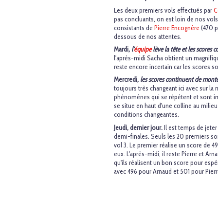
Les deux premiers vols effectués par
C
pas concluants, on est loin de nos vol
consistants de
Pierre Encognère
(470 p
dessous de nos attentes.
Mardi
, l'
équipe
lève la tête et les scores
l'après-midi Sacha obtient un magnifique
reste encore incertain car les scores 
Mercredi
, les scores continuent de mont
toujours très changeant ici avec sur l
phénomènes qui se répètent et sont impr
se situe en haut d'une colline au milieu
conditions changeantes.
Jeudi, dernier jour.
Il est temps de jeter
demi-finales. Seuls les 20 premiers son
vol 3. Le premier réalise un score de 4
eux. L'après-midi, il reste Pierre et Arn
qu'ils réalisent un bon score pour espé
avec 496 pour Arnaud et 501 pour Pierre