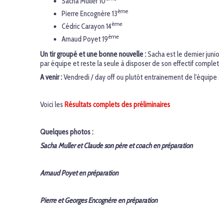
Sacha Muller 10
ème
Pierre Encognère 13
ème
Cédric Carayon 14
ème
Arnaud Poyet 19
Un tir groupé et une bonne nouvelle :
Sacha est le dernier junio
par équipe et reste la seule à disposer de son effectif complet
A venir :
Vendredi / day off ou plutôt entrainement de l'équipe 
…
Voici les
Résultats complets des préliminaires
…
Quelques photos :
Sacha Muller et Claude son père et coach en préparation
Arnaud Poyet en préparation
Pierre et Georges Encognère en préparation