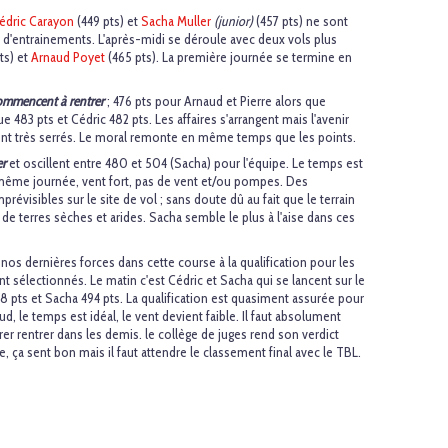
édric Carayon
(449 pts) et
Sacha Muller
(junior)
(457 pts) ne sont
s d'entrainements. L'après-midi se déroule avec deux vols plus
ts) et
Arnaud Poyet
(465 pts). La première journée se termine en
 commencent à rentrer
; 476 pts pour Arnaud et Pierre alors que
 483 pts et Cédric 482 pts. Les affaires s'arrangent mais l'avenir
sont très serrés. Le moral remonte en même temps que les points.
er
et oscillent entre 480 et 504 (Sacha) pour l'équipe. Le temps est
a même journée, vent fort, pas de vent et/ou pompes. Des
évisibles sur le site de vol ; sans doute dû au fait que le terrain
 de terres sèches et arides. Sacha semble le plus à l'aise dans ces
 nos dernières forces dans cette course à la qualification pour les
t sélectionnés. Le matin c'est Cédric et Sacha qui se lancent sur le
98 pts et Sacha 494 pts. La qualification est quasiment assurée pour
aud, le temps est idéal, le vent devient faible. Il faut absolument
rer rentrer dans les demis. le collège de juges rend son verdict
, ça sent bon mais il faut attendre le classement final avec le TBL.