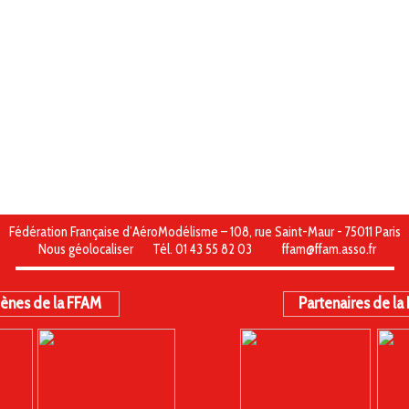
Fédération Française d’AéroModélisme – 108, rue Saint-Maur - 75011 Paris
Nous géolocaliser
Tél. 01 43 55 82 03
ffam@ffam.asso.fr
ènes de la FFAM
Partenaires de la