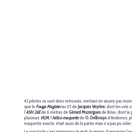
42 pilotes se sont donc retrouvés, mettant en œuvre pas moin
que le
Fouga Magister
au 1/3 de
Jacques Veyrine
, dont les vols 
l’
ASH 26E
de 6 mètres de
Gérard Muzergues
de Brive, dont le 
plusieurs
VGM
, l’
hélico maquette
de
O. Delbouys
d’Andernos, plu
maquette exacte, était aussi de la partie mais n’a pas pu vole
Le spectacle s’est interrompu le midi, le temps d’apprécier l’ex