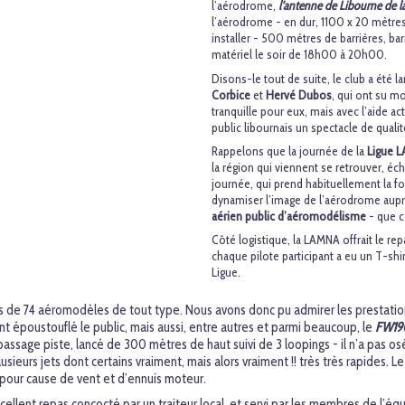
l’aérodrome,
l’antenne de Libourne de l
l’aérodrome - en dur, 1100 x 20 mètres
installer - 500 mètres de barrières, ba
matériel le soir de 18h00 à 20h00.
Disons-le tout de suite, le club a été l
Corbice
et
Hervé Dubos
, qui ont su mo
tranquille pour eux, mais avec l’aide act
public libournais un spectacle de qualit
Rappelons que la journée de la
Ligue L
la région qui viennent se retrouver, éch
journée, qui prend habituellement la fo
dynamiser l’image de l’aérodrome aupr
aérien public d’aéromodélisme
- que c
Côté logistique, la LAMNA offrait le re
chaque pilote participant a eu un T-shi
Ligue.
s de 74 aéromodèles de tout type. Nous avons donc pu admirer les prestatio
ont époustouflé le public, mais aussi, entre autres et parmi beaucoup, le
FW19
passage piste, lancé de 300 mètres de haut suivi de 3 loopings - il n’a pas osé 
sieurs jets dont certains vraiment, mais alors vraiment !! très très rapides. 
r pour cause de vent et d’ennuis moteur.
cellent repas concocté par un traiteur local, et servi par les membres de l’équ