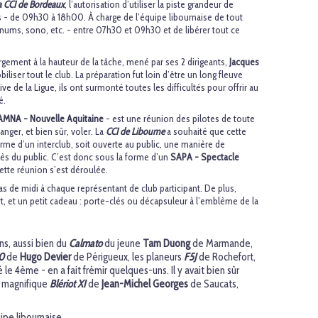
a CCI de Bordeaux
, l’autorisation d’utiliser la piste grandeur de
 - de 09h30 à 18h00. À charge de l’équipe libournaise de tout
rnums, sono, etc. - entre 07h30 et 09h30 et de libérer tout ce
argement à la hauteur de la tâche, mené par ses 2 dirigeants,
Jacques
biliser tout le club. La préparation fut loin d’être un long fleuve
ive de la Ligue, ils ont surmonté toutes les difficultés pour offrir au
é.
AMNA - Nouvelle Aquitaine
- est une réunion des pilotes de toute
anger, et bien sûr, voler. La
CCI de Libourne
a souhaité que cette
rme d’un interclub, soit ouverte au public, une manière de
ès du public. C’est donc sous la forme d’un
SAPA - Spectacle
ette réunion s’est déroulée.
pas de midi à chaque représentant de club participant. De plus,
rt, et un petit cadeau : porte-clés ou décapsuleur à l’emblème de la
ns, aussi bien du
Calmato
du jeune
Tam Duong
de Marmande,
0
de
Hugo Devier
de Périgueux, les planeurs
F5J
de Rochefort,
le 4ème - en a fait frémir quelques-uns. Il y avait bien sûr
Le magnifique
Blériot XI
de
Jean-Michel Georges
de Saucats,
ipe libournaise.