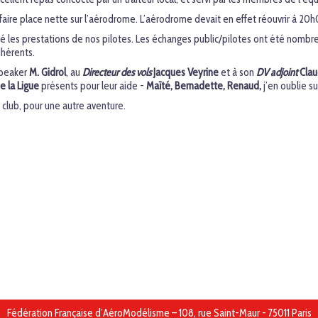
r faire place nette sur l’aérodrome. L’aérodrome devait en effet réouvrir à 20
les prestations de nos pilotes. Les échanges public/pilotes ont été nombreux
dhérents.
 speaker
M. Gidrol
, au
Directeur des vols
Jacques Veyrine
et à son
DV adjoint
Clau
 la Ligue
présents pour leur aide -
Maïté, Bernadette, Renaud,
j’en oublie s
 club, pour une autre aventure.
Fédération Française d’AéroModélisme – 108, rue Saint-Maur - 75011 Paris