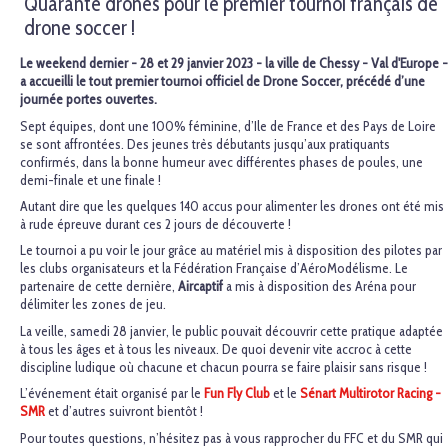
Quarante drones pour le premier tournoi français de
drone soccer !
Le weekend dernier - 28 et 29 janvier 2023 - la ville de Chessy - Val d'Europe -
a accueilli le tout premier tournoi officiel de Drone Soccer, précédé d’une
journée portes ouvertes.
Sept équipes, dont une 100% féminine, d’Ile de France et des Pays de Loire
se sont affrontées. Des jeunes très débutants jusqu’aux pratiquants
confirmés, dans la bonne humeur avec différentes phases de poules, une
demi-finale et une finale !
Autant dire que les quelques 140 accus pour alimenter les drones ont été mis
à rude épreuve durant ces 2 jours de découverte !
Le tournoi a pu voir le jour grâce au matériel mis à disposition des pilotes par
les clubs organisateurs et la Fédération Française d’AéroModélisme. Le
partenaire de cette dernière,
Aircaptif
a mis à disposition des Aréna pour
délimiter les zones de jeu.
La veille, samedi 28 janvier, le public pouvait découvrir cette pratique adaptée
à tous les âges et à tous les niveaux. De quoi devenir vite accroc à cette
discipline ludique où chacune et chacun pourra se faire plaisir sans risque !
L’événement était organisé par le
Fun Fly Club
et le
Sénart Multirotor Racing -
SMR
et d’autres suivront bientôt !
Pour toutes questions, n’hésitez pas à vous rapprocher du FFC et du SMR qui