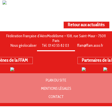
Retour aux actualités
Fédération Française d’AéroModélisme – 108, rue Saint-Maur - 75011
Paris
Nous géolocaliser
Tél. 01 43 55 82 03
ffam@ffam.asso.fr
ènes de la FFAM
Partenaires de la
PLAN DU SITE
MENTIONS LÉGALES
CONTACT