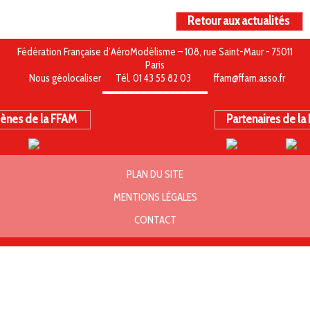
Retour aux actualités
Fédération Française d’AéroModélisme – 108, rue Saint-Maur - 75011
Paris
Nous géolocaliser
Tél. 01 43 55 82 03
ffam@ffam.asso.fr
ènes de la FFAM
Partenaires de la
PLAN DU SITE
MENTIONS LÉGALES
CONTACT