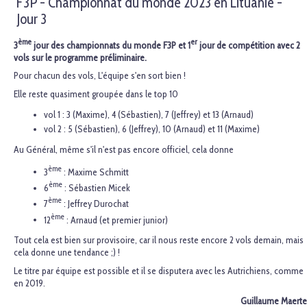
F3P - Championnat du monde 2023 en Lituanie -
Jour 3
ème
er
3
jour des championnats du monde F3P et 1
jour de compétition avec 2
vols sur le programme préliminaire.
Pour chacun des vols, L'équipe s'en sort bien !
Elle reste quasiment groupée dans le top 10
vol 1 : 3 (Maxime), 4 (Sébastien), 7 (Jeffrey) et 13 (Arnaud)
vol 2 : 5 (Sébastien), 6 (Jeffrey), 10 (Arnaud) et 11 (Maxime)
Au Général, même s'il n'est pas encore officiel, cela donne
ème
3
: Maxime Schmitt
ème
6
: Sébastien Micek
ème
7
: Jeffrey Durochat
ème
12
: Arnaud (et premier junior)
Tout cela est bien sur provisoire, car il nous reste encore 2 vols demain, mais
cela donne une tendance ;) !
Le titre par équipe est possible et il se disputera avec les Autrichiens, comme
en 2019.
Guillaume Maerte