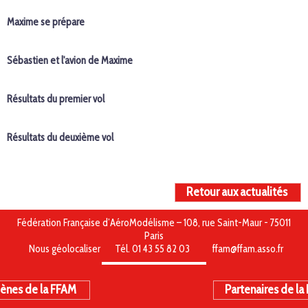
Maxime se prépare
Sébastien et l'avion de Maxime
Résultats du premier vol
Résultats du deuxième vol
Retour aux actualités
Fédération Française d’AéroModélisme – 108, rue Saint-Maur - 75011
Paris
Nous géolocaliser
Tél. 01 43 55 82 03
ffam@ffam.asso.fr
ènes de la FFAM
Partenaires de la