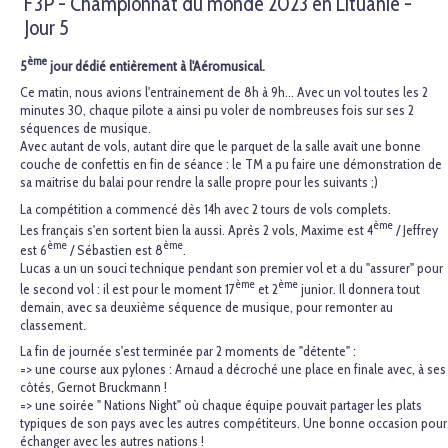
F3P - Championnat du monde 2023 en Lituanie -
Jour 5
ème
5
jour dédié entièrement à l'Aéromusical.
Ce matin, nous avions l'entrainement de 8h à 9h... Avec un vol toutes les 2
minutes 30, chaque pilote a ainsi pu voler de nombreuses fois sur ses 2
séquences de musique.
Avec autant de vols, autant dire que le parquet de la salle avait une bonne
couche de confettis en fin de séance : le TM a pu faire une démonstration de
sa maitrise du balai pour rendre la salle propre pour les suivants ;)
La compétition a commencé dès 14h avec 2 tours de vols complets.
ème
Les français s'en sortent bien la aussi. Après 2 vols, Maxime est 4
/ Jeffrey
ème
ème
est 6
/ Sébastien est 8
.
Lucas a un un souci technique pendant son premier vol et a du "assurer" pour
ème
ème
le second vol : il est pour le moment 17
et 2
junior. Il donnera tout
demain, avec sa deuxième séquence de musique, pour remonter au
classement.
La fin de journée s'est terminée par 2 moments de "détente" :
=> une course aux pylones : Arnaud a décroché une place en finale avec, à ses
côtés, Gernot Bruckmann !
=> une soirée " Nations Night" où chaque équipe pouvait partager les plats
typiques de son pays avec les autres compétiteurs. Une bonne occasion pour
échanger avec les autres nations !