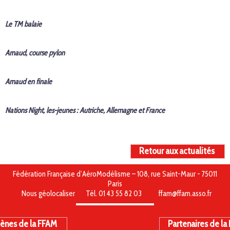
Le TM balaie
Arnaud, course pylon
Arnaud en finale
Nations Night, les-jeunes : Autriche, Allemagne et France
Retour aux actualités
Fédération Française d’AéroModélisme – 108, rue Saint-Maur - 75011
Paris
Nous géolocaliser
Tél. 01 43 55 82 03
ffam@ffam.asso.fr
ènes de la FFAM
Partenaires de la