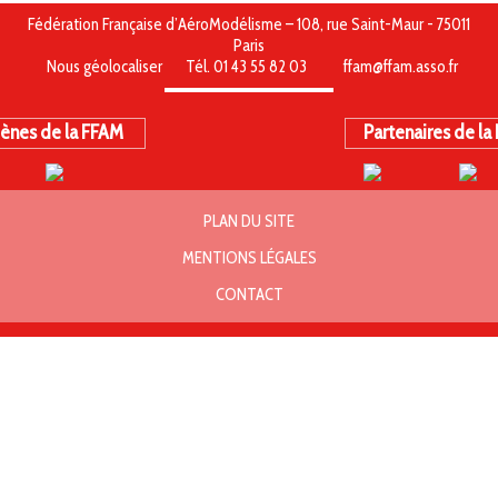
Fédération Française d’AéroModélisme – 108, rue Saint-Maur - 75011
Paris
Nous géolocaliser
Tél. 01 43 55 82 03
ffam@ffam.asso.fr
ènes de la FFAM
Partenaires de la
PLAN DU SITE
MENTIONS LÉGALES
CONTACT