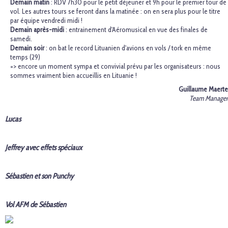
Demain matin
: RDV 7h30 pour le petit déjeuner et 9h pour le premier tour de
vol. Les autres tours se feront dans la matinée : on en sera plus pour le titre
par équipe vendredi midi !
Demain après-midi
: entrainement d'Aéromusical en vue des finales de
samedi.
Demain soir
: on bat le record Lituanien d'avions en vols / tork en même
temps (29)
=> encore un moment sympa et convivial prévu par les organisateurs : nous
sommes vraiment bien accueillis en Lituanie !
Guillaume Maerte
Team Manager
Lucas
Jeffrey avec effets spéciaux
Sébastien et son Punchy
Vol AFM de Sébastien