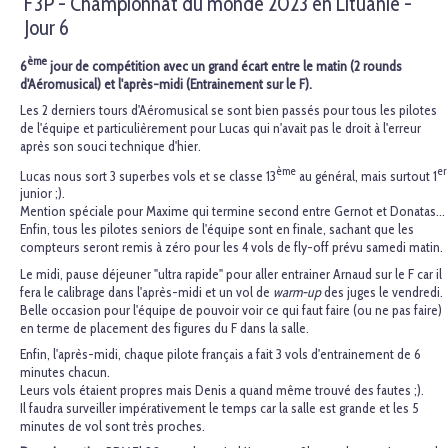
F3P - Championnat du monde 2023 en Lituanie -
Jour 6
ème
6
jour de compétition avec un grand écart entre le matin (2 rounds
d'Aéromusical) et l'après-midi (Entrainement sur le F).
Les 2 derniers tours d'Aéromusical se sont bien passés pour tous les pilotes
de l'équipe et particulièrement pour Lucas qui n'avait pas le droit à l'erreur
après son souci technique d'hier.
ème
er
Lucas nous sort 3 superbes vols et se classe 13
au général, mais surtout 1
junior ;).
Mention spéciale pour Maxime qui termine second entre Gernot et Donatas...
Enfin, tous les pilotes seniors de l'équipe sont en finale, sachant que les
compteurs seront remis à zéro pour les 4 vols de fly-off prévu samedi matin.
Le midi, pause déjeuner "ultra rapide" pour aller entrainer Arnaud sur le F car il
fera le calibrage dans l'après-midi et un vol de
warm-up
des juges le vendredi.
Belle occasion pour l'équipe de pouvoir voir ce qui faut faire (ou ne pas faire)
en terme de placement des figures du F dans la salle.
Enfin, l'après-midi, chaque pilote français a fait 3 vols d'entrainement de 6
minutes chacun.
Leurs vols étaient propres mais Denis a quand même trouvé des fautes ;).
Il faudra surveiller impérativement le temps car la salle est grande et les 5
minutes de vol sont très proches.