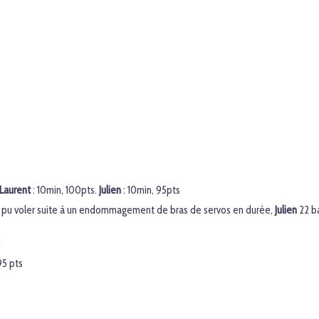
Laurent
: 10min, 100pts.
Julien
: 10min, 95pts
 pu voler suite à un endommagement de bras de servos en durée,
Julien
22 b
4
95 pts