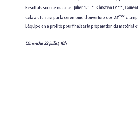
ème
ème
Résultats sur une manche :
Julien
12
,
Christian
13
,
Lauren
ème
Cela a été suivi par la cérémonie d'ouverture des 23
champi
L'équipe en a profité pour finaliser la préparation du matériel
Dimanche 23 juillet, 10h