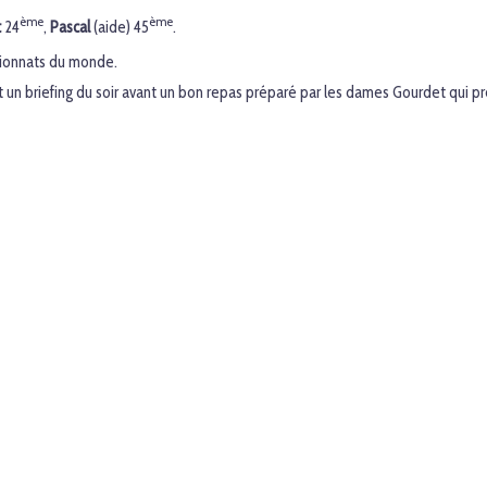
ème
ème
t
24
,
Pascal
(aide) 45
.
onnats du monde.
 et un briefing du soir avant un bon repas préparé par les dames Gourdet qui 