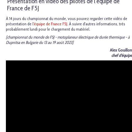
Présentation en vidéo des pilotes de l'équipe de
France de F5J
À 14 jours du championnat du monde, vous pouvez regarder cette vidéo de
présentation de
l'équipe de France F5J
. À suivre d'autres informations, très
probablement lundi pour le chargement du matériel.
[championnat du monde de F5J - motoplaneur électrique de durée thermique - à
Dupnitsa en Bulgarie du 13 au 19 août 2023]
Alex Gouillon
chef d'équipe