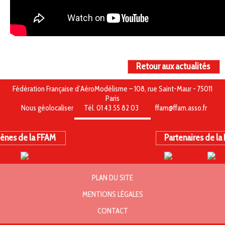
Retour aux actualités
Fédération Française d’AéroModélisme – 108, rue Saint-Maur - 75011
Paris
Nous géolocaliser
Tél. 01 43 55 82 03
ffam@ffam.asso.fr
ènes de la FFAM
Partenaires de la
PLAN DU SITE
MENTIONS LÉGALES
CONTACT