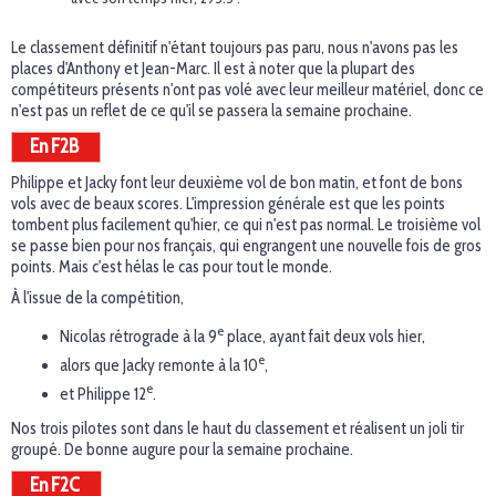
Le classement définitif n'étant toujours pas paru, nous n'avons pas les
places d'Anthony et Jean-Marc. Il est à noter que la plupart des
compétiteurs présents n'ont pas volé avec leur meilleur matériel, donc ce
n'est pas un reflet de ce qu'il se passera la semaine prochaine.
En F2B
Philippe et Jacky font leur deuxième vol de bon matin, et font de bons
vols avec de beaux scores. L'impression générale est que les points
tombent plus facilement qu'hier, ce qui n'est pas normal. Le troisième vol
se passe bien pour nos français, qui engrangent une nouvelle fois de gros
points. Mais c'est hélas le cas pour tout le monde.
À l'issue de la compétition,
e
Nicolas rétrograde à la 9
place, ayant fait deux vols hier,
e
alors que Jacky remonte à la 10
,
e
et Philippe 12
.
Nos trois pilotes sont dans le haut du classement et réalisent un joli tir
groupé. De bonne augure pour la semaine prochaine.
En F2C