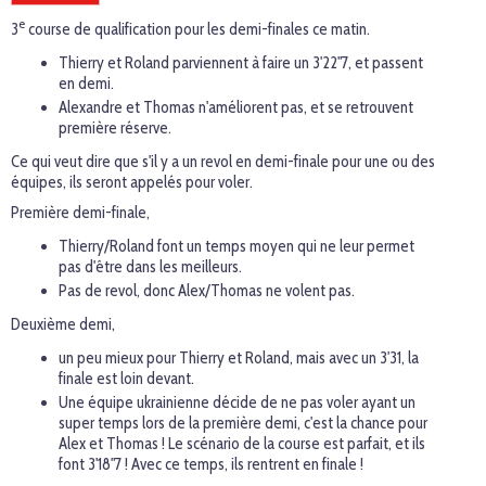
e
3
course de qualification pour les demi-finales ce matin.
Thierry et Roland parviennent à faire un 3'22"7, et passent
en demi.
Alexandre et Thomas n'améliorent pas, et se retrouvent
première réserve.
Ce qui veut dire que s'il y a un revol en demi-finale pour une ou des
équipes, ils seront appelés pour voler.
Première demi-finale,
Thierry/Roland font un temps moyen qui ne leur permet
pas d'être dans les meilleurs.
Pas de revol, donc Alex/Thomas ne volent pas.
Deuxième demi,
un peu mieux pour Thierry et Roland, mais avec un 3'31, la
finale est loin devant.
Une équipe ukrainienne décide de ne pas voler ayant un
super temps lors de la première demi, c'est la chance pour
Alex et Thomas ! Le scénario de la course est parfait, et ils
font 3'18"7 ! Avec ce temps, ils rentrent en finale !