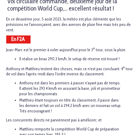
Vol circulaire commandé, deuxième jour de la
compétition World Cup,… excellent résultat !
En ce deuxième jour, 5 août 2023, la météo est plus clémente que les
prévisions ne l'annonçaient, avec des averses de pluie fine mais très peu de
vent.
En F2A
e
Jean-Marc est le premier à voler aujourd'hui pour le 3
tour, sous la pluie.
Il réalise un beau 290.3 km/h, le setup de réserve est trouvé !
e
Anthony et Matthieu testent des choses, mais ce n'est pas concluant. 4
tour
de vol dans l'après-midi dans l'ordre inverse du classement.
Anthony est dans les premiers à passer n'ayant pas de temps.
Il atteint les 293.4 km/h en assurant la base, joli et prometteur
pour les championnats.
Matthieu étant toujours en tête du classement, il passe dans
les derniers et fait un vol à 294.2 km/h avec un nouveau setup.
Très encourageant !
Les concurrents directs ne parviennent pas à améliorer, et
Matthieu remporte la compétition World Cup de préparation
avec son temps hier, 295.5 !