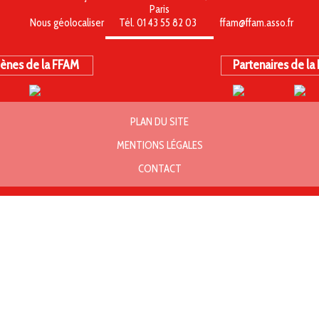
Paris
Nous géolocaliser
Tél. 01 43 55 82 03
ffam@ffam.asso.fr
ènes de la FFAM
Partenaires de la
PLAN DU SITE
MENTIONS LÉGALES
CONTACT