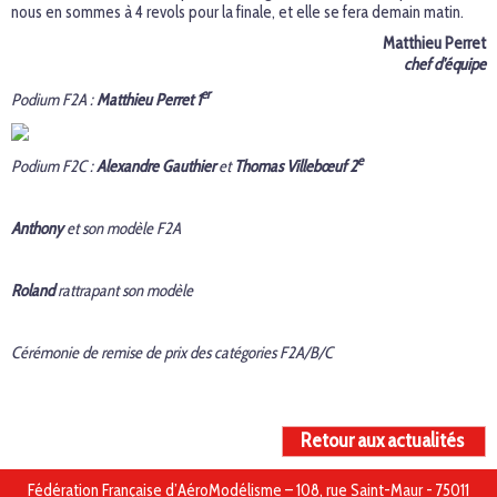
nous en sommes à 4 revols pour la finale, et elle se fera demain matin.
Matthieu Perret
chef d'équipe
er
Podium F2A :
Matthieu Perret 1
e
Podium F2C :
Alexandre Gauthier
et
Thomas Villebœuf 2
Anthony
et son modèle F2A
Roland
rattrapant son modèle
Cérémonie de remise de prix des catégories F2A/B/C
Retour aux actualités
Fédération Française d’AéroModélisme – 108, rue Saint-Maur - 75011