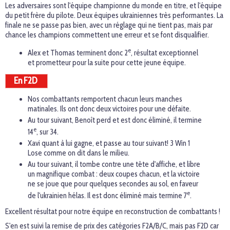
Les adversaires sont l'équipe championne du monde en titre, et l'équipe
du petit frère du pilote. Deux équipes ukrainiennes très performantes. La
finale ne se passe pas bien, avec un réglage qui ne tient pas, mais par
chance les champions commettent une erreur et se font disqualifier.
e
Alex et Thomas terminent donc 2
, résultat exceptionnel
et prometteur pour la suite pour cette jeune équipe.
En F2D
Nos combattants remportent chacun leurs manches
matinales. Ils ont donc deux victoires pour une défaite.
Au tour suivant, Benoît perd et est donc éliminé, il termine
e
14
, sur 34.
Xavi quant à lui gagne, et passe au tour suivant! 3 Win 1
Lose comme on dit dans le milieu.
Au tour suivant, il tombe contre une tête d'affiche, et libre
un magnifique combat : deux coupes chacun, et la victoire
ne se joue que pour quelques secondes au sol, en faveur
e
de l'ukrainien hélas. Il est donc éliminé mais termine 7
.
Excellent résultat pour notre équipe en reconstruction de combattants !
S'en est suivi la remise de prix des catégories F2A/B/C, mais pas F2D car