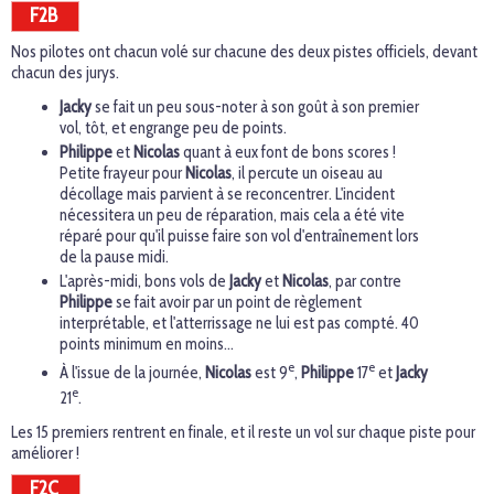
F2B
Nos pilotes ont chacun volé sur chacune des deux pistes officiels, devant
chacun des jurys.
Jacky
se fait un peu sous-noter à son goût à son premier
vol, tôt, et engrange peu de points.
Philippe
et
Nicolas
quant à eux font de bons scores !
Petite frayeur pour
Nicolas
, il percute un oiseau au
décollage mais parvient à se reconcentrer. L'incident
nécessitera un peu de réparation, mais cela a été vite
réparé pour qu'il puisse faire son vol d'entraînement lors
de la pause midi.
L'après-midi, bons vols de
Jacky
et
Nicolas
, par contre
Philippe
se fait avoir par un point de règlement
interprétable, et l'atterrissage ne lui est pas compté. 40
points minimum en moins...
e
e
À l'issue de la journée,
Nicolas
est 9
,
Philippe
17
et
Jacky
e
21
.
Les 15 premiers rentrent en finale, et il reste un vol sur chaque piste pour
améliorer !
F2C