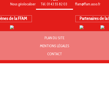
Nous géolocaliser
Tél. 01 43 55 82 03
ffam@ffam.asso.fr
ènes de la FFAM
Partenaires de la
PLAN DU SITE
MENTIONS LÉGALES
CONTACT