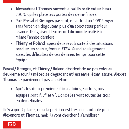
Alexandre
et
Thomas
ouvrent le bal. Ils réalisent un beau
3'20"0 qui les place aux portes des demi-finales.
Puis
Pascal
et
Georges
passent, et sortent un 3'09"9
royal
,
sans forcer, en dégoutant plus d'un spectateur par leur
aisance. Ils égalisent leur record du monde réalisé ici
même l'année dernière !
Thierry
et
Roland
, après deux revols suite à des situations
tendues en course, font un 3'17"4. Grand soulagement
après les difficultés de ces derniers temps pour cette
équipe.
Pascal / Georges
, et
Thierry / Roland
décident de ne pas voler au
deuxième tour, la météo se dégradant et l'essentiel étant assuré.
Alex et
Thomas
ne parviennent pas à améliorer.
Après les deux premières éliminatoires, sur trois, nos
e
e
e
équipes sont 1
, 7
et 9
. Donc elles vont toutes les trois
en demi-finales.
Il n'y a que 9 places, donc la position est très inconfortable pour
Alexandre et Thomas,
mais ils vont chercher à s'améliorer !
F2D