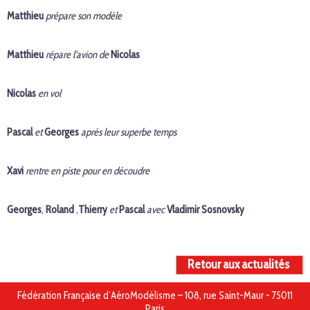
Matthieu
prépare son modèle
Matthieu
répare l'avion de
Nicolas
Nicolas
en vol
Pascal
et
Georges
après leur superbe temps
Xavi
rentre en piste pour en découdre
Georges
,
Roland
,
Thierry
et
Pascal
avec
Vladimir Sosnovsky
Retour aux actualités
Fédération Française d’AéroModélisme – 108, rue Saint-Maur - 75011
Paris