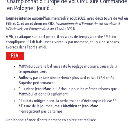
Championnat d'Europe de Vol Circulaire Commandé
en Pologne : Jour 6…
Journée intense aujourd'hui, mercredi 9 août 2023, avec deux tours de vol en
F2B et C, et un et demi en F2D.
(championnats d'Europe de vol circulaire à
Wloclawek, en Pologne du 6 au 13 août 2023)
À 9h, ça attaque sur les 4 pistes, il n'y a pas de temps à perdre ! Météo
compliquée : il fait frais, assez venteux par moment, et il y a de grosses
averses dans l'après-midi.
F2A
Matthieu
ouvre le bal mais rate le réglage moteur à cause de la
température, zéro.
Anthony
passe une demie-heure plus tard et fait 297,4 km/h !
Superbe performance !
Puis vient
Jean-Marc
, qui échoue pour les mêmes raisons que
Matthieu
, et donc 0 également.
e
Résultats mitigés donc, la performance d'
Anthony
le classe 3
à l'issue de la journée, mais
Matthieu
et
Jean-Marc
n'enregistrent pas de temps.
Une bonne séance d'entraînement en soirée est réalisée.