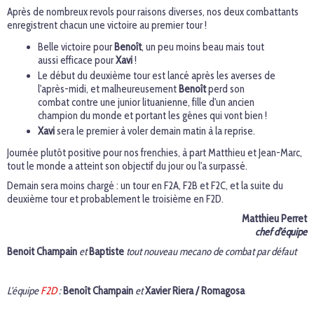
Après de nombreux revols pour raisons diverses, nos deux combattants
enregistrent chacun une victoire au premier tour !
Belle victoire pour
Benoît
, un peu moins beau mais tout
aussi efficace pour
Xavi
!
Le début du deuxième tour est lancé après les averses de
l'après-midi, et malheureusement
Benoît
perd son
combat contre une junior lituanienne, fille d'un ancien
champion du monde et portant les gênes qui vont bien !
Xavi
sera le premier à voler demain matin à la reprise.
Journée plutôt positive pour nos frenchies, à part Matthieu et Jean-Marc,
tout le monde a atteint son objectif du jour ou l'a surpassé.
Demain sera moins chargé : un tour en F2A, F2B et F2C, et la suite du
deuxième tour et probablement le troisième en F2D.
Matthieu Perret
chef d'équipe
Benoit Champain
et
Baptiste
tout nouveau mecano de combat par défaut
L'équipe
F2D
:
Benoît Champain
et
Xavier Riera / Romagosa