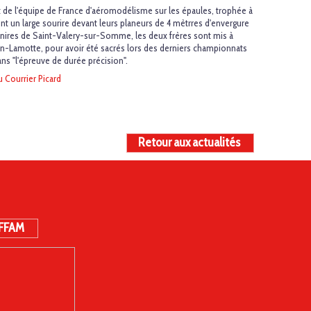
 de l'équipe de France d'aéromodélisme sur les épaules, trophée à
ent un large sourire devant leurs planeurs de 4 mètrres d'envergure
igianires de Saint-Valery-sur-Somme, les deux frères sont mis à
in-Lamotte, pour avoir été sacrés lors des derniers championnats
ns "l'épreuve de durée précision".
du Courrier Picard
Retour aux actualités
 FFAM