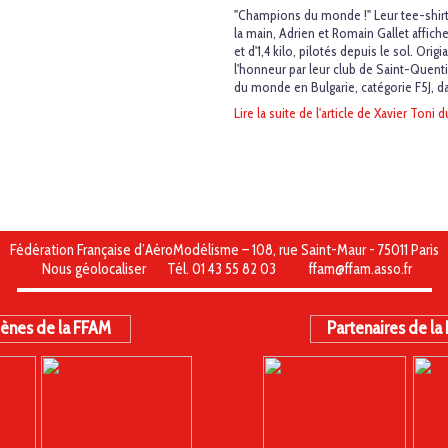
"Champions du monde !" Leur tee-shirt
la main, Adrien et Romain Gallet affich
et d'1,4 kilo, pilotés depuis le sol. Or
l'honneur par leur club de Saint-Quent
du monde en Bulgarie, catégorie F5J, da
Lire la suite de l'article de Xavier Toni 
Fédération Française d’AéroModélisme – 108, rue Saint-Maur - 75011 Paris
Nous géolocaliser
Tél. 01 43 55 82 03
ffam@ffam.asso.fr
ènes de la FFAM
Partenaires de la