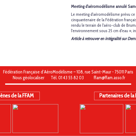
Meeting d'aéromodélisme annulé Samed
Le meeting d'aéromodélisme prévu ce w
cinquantenaire de la Fédération françai
rendu le terrain de l'aéro-club de Bru
l'environnement sous 25 cm d'eau », in
Article à retrouver en intégralité sur Der
Fédération Française d’AéroModélisme – 108, rue Saint-Maur - 75011 Paris
Nous géolocaliser
Tél. 01 43 55 82 03
ffam@ffam.asso.fr
ènes de la FFAM
Partenaires de la