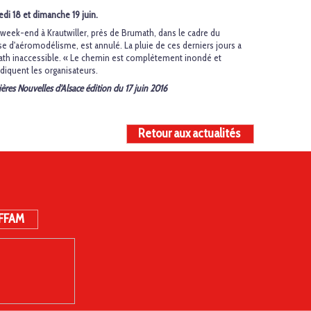
i 18 et dimanche 19 juin.
eek-end à Krautwiller, près de Brumath, dans le cadre du
se d'aéromodélisme, est annulé. La pluie de ces derniers jours a
math inaccessible. « Le chemin est complètement inondé et
diquent les organisateurs.
nières Nouvelles d'Alsace édition du 17 juin 2016
Retour aux actualités
 FFAM