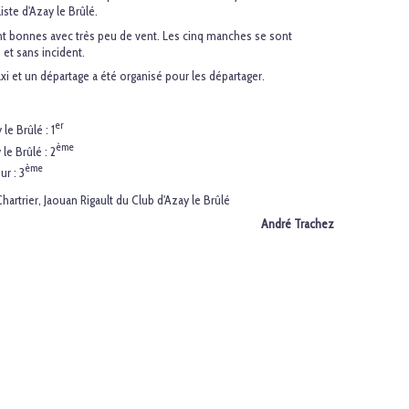
ste d'Azay le Brûlé.
t bonnes avec très peu de vent. Les cinq manches se sont
et sans incident.
xi et un départage a été organisé pour les départager.
er
le Brûlé : 1
ème
le Brûlé : 2
ème
r : 3
hartrier, Jaouan Rigault du Club d'Azay le Brûlé
André Trachez