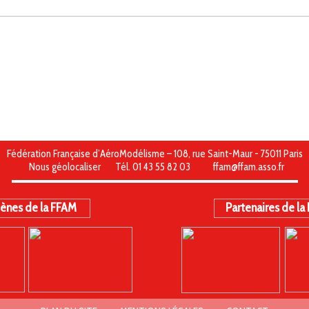
Fédération Française d’AéroModélisme – 108, rue Saint-Maur - 75011 Paris
Nous géolocaliser
Tél. 01 43 55 82 03
ffam@ffam.asso.fr
ènes de la FFAM
Partenaires de la