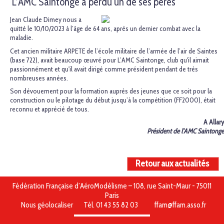
L’AMC Saintonge a perdu un de ses pères
Jean Claude Dimey nous a
quitté le 10/10/2023 à l’âge de 64 ans, après un dernier combat avec la
maladie.
Cet ancien militaire ARPETE de l’école militaire de l’armée de l’air de Saintes
(base 722), avait beaucoup œuvré pour L’AMC Saintonge, club qu'il aimait
passionnément et qu'il avait dirigé comme président pendant de très
nombreuses années.
Son dévouement pour la formation auprès des jeunes que ce soit pour la
construction ou le pilotage du début jusqu’à la compétition (FF2000), était
reconnu et apprécié de tous.
A Allary
Président de l’AMC Saintonge
Retour aux actualités
Fédération Française d’AéroModélisme – 108, rue Saint-Maur - 75011
Paris
Nous géolocaliser
Tél. 01 43 55 82 03
ffam@ffam.asso.fr