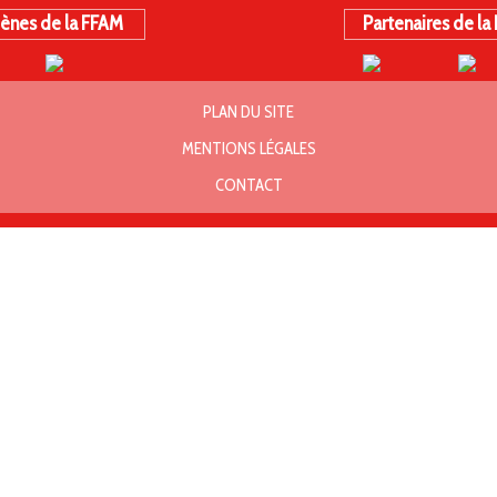
ènes de la FFAM
Partenaires de la
PLAN DU SITE
MENTIONS LÉGALES
CONTACT