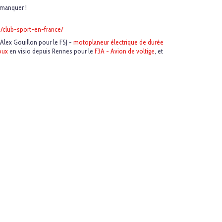
 manquer !
./club-sport-en-france/
Alex Gouillon pour le F5J -
motoplaneur électrique de durée
oux
en visio depuis Rennes pour le
F3A - Avion de voltige
, et