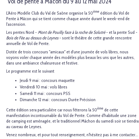
Vol de pente à Mâcon du 9 au 12 mai 2024
ème
L'Aéro Modèle Club du Val de Saône organise la 50
édition du Vol de
Pente à Mâcon qui se tient comme chaque année durant le week-end de
l'ascension.
Les pentes Nord -
Mont de Pouilly face à la roche de Solutré
- et la pente Sud -
Bois de Fée au dessus de Leynes
- sont le théâtre de cette grande rencontre
annuelle de Vol de Pente.
Dotée de trois concours "amicaux" et d'une journée de vols libres, nous
voyons voler chaque année des modèles plus beaux les uns que les autres,
dans une ambiance chaleureuse et festive.
Le programme est le suivant
Jeudi 9 mai : concours maquette
Vendredi 10 mai : vols libres
Samedi 11 mai : concours PSS
Dimanche 12 mai : concours Durée Précision
ème
Cette édition sera particulière car nous fêterons la 50
de cette
manifestation incontournable du Vol de Pente. Comme d'habitude une zone
de camping est aménagée, et le traditionnel Mâchon du samedi soir se tiendra
au caveau de Leynes.
Venez nombreux, et pour tout renseignement, n'hésitez pas à me contacter...