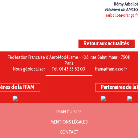
Rémy Arbellot
Président de AMCVS
rarbellot@orange.fr
Retour aux actualités
Fédération Française d’AéroModélisme – 108, rue Saint-Maur - 75011
Paris
Nous géolocaliser
Tél. 01 43 55 82 03
ffam@ffam.asso.fr
ènes de la FFAM
Partenaires de la
PLAN DU SITE
MENTIONS LÉGALES
CONTACT