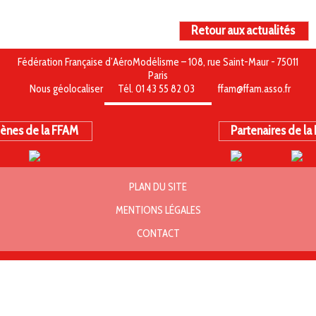
Retour aux actualités
Fédération Française d’AéroModélisme – 108, rue Saint-Maur - 75011
Paris
Nous géolocaliser
Tél. 01 43 55 82 03
ffam@ffam.asso.fr
ènes de la FFAM
Partenaires de la
PLAN DU SITE
MENTIONS LÉGALES
CONTACT