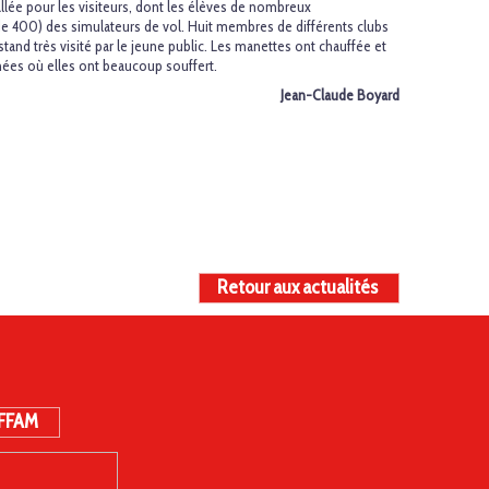
llée pour les visiteurs, dont les élèves de nombreux
 de 400) des simulateurs de vol. Huit membres de différents clubs
 stand très visité par le jeune public. Les manettes ont chauffée et
nées où elles ont beaucoup souffert.
Jean-Claude Boyard
Retour aux actualités
 FFAM