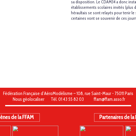
sa disposition. Le CDAM34 a donc insta
établissements scolaires invités (plus
héraultais se sont relayés pour tenir le
certaines vont se souvenir de ces jour
Fédération Française d’AéroModélisme – 108, rue Saint-Maur - 75011 Paris
Nous géolocaliser
Tél. 01 43 55 82 03
ffam@ffam.asso.fr
ènes de la FFAM
Partenaires de la