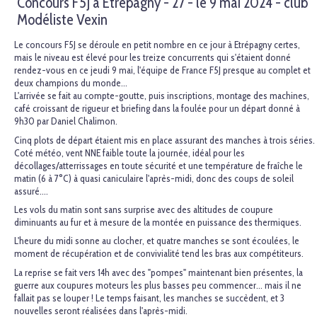
Concours F5J à Étrépagny - 27 - le 9 mai 2024 - club
Modéliste Vexin
Le concours F5J se déroule en petit nombre en ce jour à Etrépagny certes,
mais le niveau est élevé pour les treize concurrents qui s'étaient donné
rendez-vous en ce jeudi 9 mai, l'équipe de France F5J presque au complet et
deux champions du monde...
L'arrivée se fait au compte-goutte, puis inscriptions, montage des machines,
café croissant de rigueur et briefing dans la foulée pour un départ donné à
9h30 par Daniel Chalimon.
Cinq plots de départ étaient mis en place assurant des manches à trois séries.
Coté météo, vent NNE faible toute la journée, idéal pour les
décollages/atterrissages en toute sécurité et une température de fraîche le
matin (6 à 7°C) à quasi caniculaire l'après-midi, donc des coups de soleil
assuré….
Les vols du matin sont sans surprise avec des altitudes de coupure
diminuants au fur et à mesure de la montée en puissance des thermiques.
L'heure du midi sonne au clocher, et quatre manches se sont écoulées, le
moment de récupération et de convivialité tend les bras aux compétiteurs.
La reprise se fait vers 14h avec des "pompes" maintenant bien présentes, la
guerre aux coupures moteurs les plus basses peu commencer... mais il ne
fallait pas se louper ! Le temps faisant, les manches se succèdent, et 3
nouvelles seront réalisées dans l'après-midi.