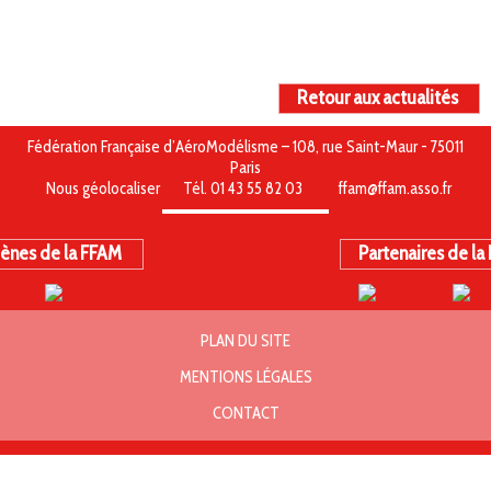
Retour aux actualités
Fédération Française d’AéroModélisme – 108, rue Saint-Maur - 75011
Paris
Nous géolocaliser
Tél. 01 43 55 82 03
ffam@ffam.asso.fr
ènes de la FFAM
Partenaires de la
PLAN DU SITE
MENTIONS LÉGALES
CONTACT