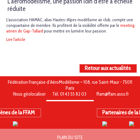
L'aéromodélisme, une passion loin d'être à échelle
réduite
L'association HAMAC, alias Hautes-Alpes modélisme air club, compte une
conquantaine de membre. Ils profitent de la visibilité offerte par le
meeting
aérien de Gap-Tallard
pour mettre en lumière leur passion.
Lire l'article
Retour aux actualités
Fédération Française d’AéroModélisme – 108, rue Saint-Maur - 75011
Paris
Nous géolocaliser
Tél. 01 43 55 82 03
ffam@ffam.asso.fr
ènes de la FFAM
Partenaires de la
PLAN DU SITE