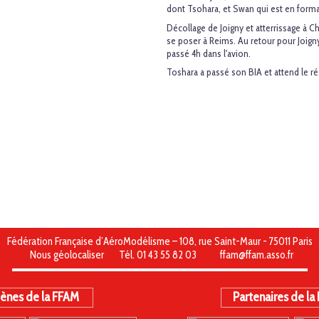
dont Tsohara, et Swan qui est en format
Décollage de Joigny et atterrissage à 
se poser à Reims. Au retour pour Joign
passé 4h dans l'avion.
Toshara a passé son BIA et attend le rés
Fédération Française d’AéroModélisme – 108, rue Saint-Maur - 75011 Paris
Nous géolocaliser
Tél. 01 43 55 82 03
ffam@ffam.asso.fr
ènes de la FFAM
Partenaires de la