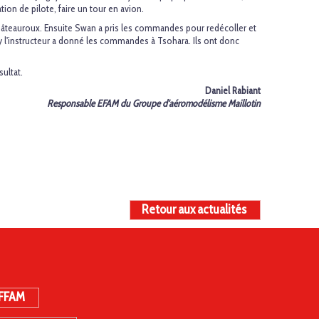
ion de pilote, faire un tour en avion.
Châteauroux. Ensuite Swan a pris les commandes pour redécoller et
y l'instructeur a donné les commandes à Tsohara. Ils ont donc
ultat.
Daniel Rabiant
Responsable EFAM du Groupe d'aéromodélisme Maillotin
Retour aux actualités
 FFAM