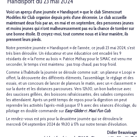
Handisport du 23 mai 2024
Voici un aperçu d'une journée « Handisport » que le club Simencourt
Modèles Air Club organise depuis près d'une décennie. Le club accueille
maintenant deux fois par an, en mai et en septembre, des personnes jeunes
et moins jeunes qui n'ont malheureusement pas eu la chance de tomber sur
une bonne étoile. Et croyez-moi, tout comme nous et à leur manière, ils
prennent leurs pieds.
Notre première journée « Handisport » de l'année, ce jeudi 23 mai 2024, s'est
très bien déroulée. Un éducateur et une éducatrice ont encadré les 9
résidants de « la Ferme au bois ». Patrice Méhay pour le SMAC est venu me
seconder, le temps s'est maintenu : pas trop chaud, pas trop froid.
Comme à l'habitude la journée se déroule comme suit : un planeur « Loopi »
offert, la découverte des différents éléments, l'assemblage, le réglage et des
essais, et un concours de lancer de planeurs le matin, avec un « classement »
sur la durée et les distances parcourues. Vers 12h30, un bon barbecue avec
des saucisses grillées, des boissons rafraîcissantes, des salades composées
les attendaient. Après un petit temps de repos pour la digestion on peut
reprendre les activités l'après-midi jusque 17 h avec des séances d'écolage, du
pilotage en double commande sur
Easy-Glider
et
Maxi Fun Cub
.
Le rendez-vous est pris pour la deuxième journée qui se déroulera le
mercredi 04 septembre 2024 de 9h30 à 17h sur notre terrain d'évolution.
Didier Beauvisage