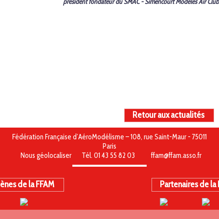
président fondateur du SMAC - Simencourt Modèles Air Club
Retour aux actualités
Fédération Française d’AéroModélisme – 108, rue Saint-Maur - 75011
Paris
Nous géolocaliser
Tél. 01 43 55 82 03
ffam@ffam.asso.fr
ènes de la FFAM
Partenaires de la