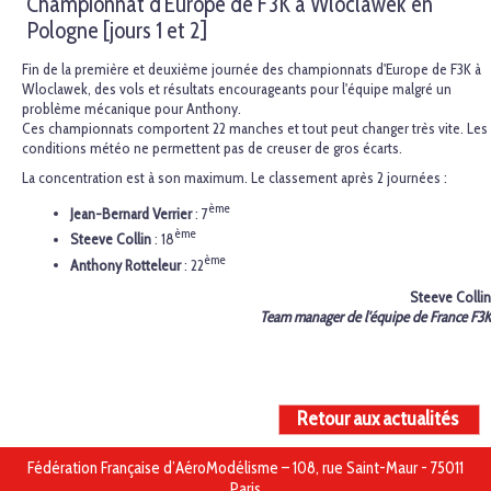
Championnat d'Europe de F3K à Wloclawek en
Pologne [jours 1 et 2]
Fin de la première et deuxième journée des championnats d'Europe de F3K à
Wloclawek, des vols et résultats encourageants pour l'équipe malgré un
problème mécanique pour Anthony.
Ces championnats comportent 22 manches et tout peut changer très vite. Les
conditions météo ne permettent pas de creuser de gros écarts.
La concentration est à son maximum. Le classement après 2 journées :
ème
Jean-Bernard Verrier
: 7
ème
Steeve Collin
: 18
ème
Anthony Rotteleur
: 22
Steeve Collin
Team manager de l'équipe de France F3K
Retour aux actualités
Fédération Française d’AéroModélisme – 108, rue Saint-Maur - 75011
Paris