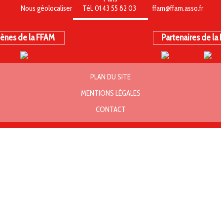
Nous géolocaliser
Tél. 01 43 55 82 03
ffam@ffam.asso.fr
ènes de la FFAM
Partenaires de la
PLAN DU SITE
MENTIONS LÉGALES
CONTACT