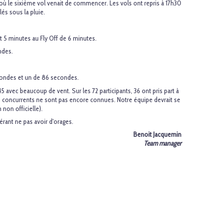
ù le sixième vol venait de commencer. Les vols ont repris à 17h30
lés sous la pluie.
ait 5 minutes au Fly Off de 6 minutes.
ndes.
econdes et un de 86 secondes.
5 avec beaucoup de vent. Sur les 72 participants, 36 ont pris part à
s concurrents ne sont pas encore connues. Notre équipe devrait se
 non officielle).
érant ne pas avoir d'orages.
Benoit Jacquemin
Team manager