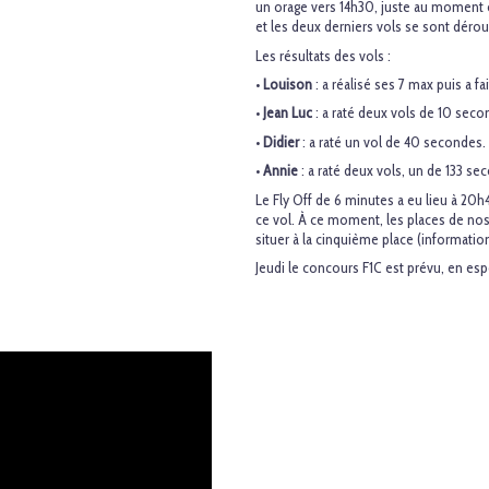
un orage vers 14h30, juste au moment o
et les deux derniers vols se sont dérou
Les résultats des vols :
•
Louison
: a réalisé ses 7 max puis a f
•
Jean Luc
: a raté deux vols de 10 seco
•
Didier
: a raté un vol de 40 secondes.
•
Annie
: a raté deux vols, un de 133 s
Le Fly Off de 6 minutes a eu lieu à 20h4
ce vol. À ce moment, les places de no
situer à la cinquième place (information
Jeudi le concours F1C est prévu, en esp