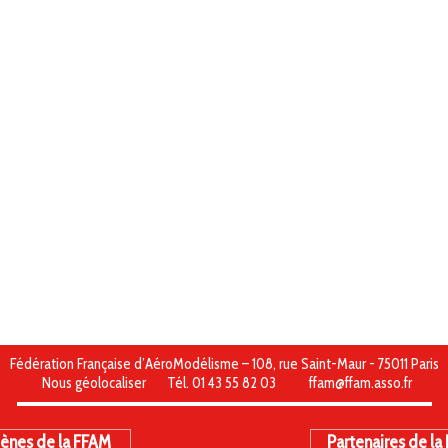
Fédération Française d’AéroModélisme – 108, rue Saint-Maur - 75011 Paris
Nous géolocaliser
Tél. 01 43 55 82 03
ffam@ffam.asso.fr
ènes de la FFAM
Partenaires de la