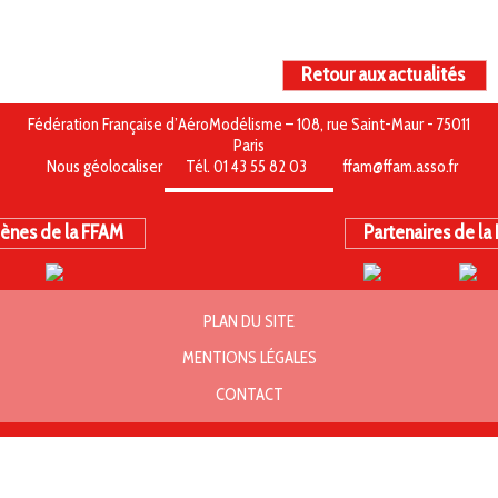
Retour aux actualités
Fédération Française d’AéroModélisme – 108, rue Saint-Maur - 75011
Paris
Nous géolocaliser
Tél. 01 43 55 82 03
ffam@ffam.asso.fr
ènes de la FFAM
Partenaires de la
PLAN DU SITE
MENTIONS LÉGALES
CONTACT