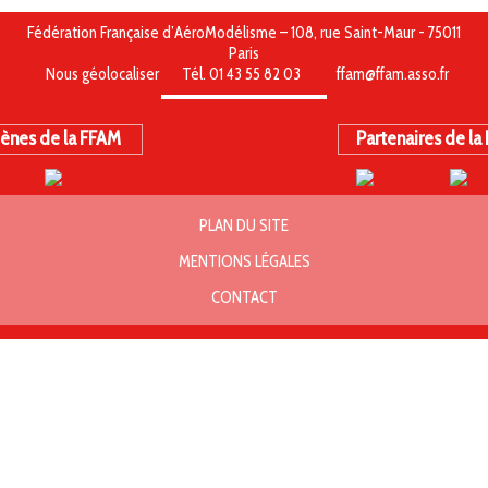
Fédération Française d’AéroModélisme – 108, rue Saint-Maur - 75011
Paris
Nous géolocaliser
Tél. 01 43 55 82 03
ffam@ffam.asso.fr
ènes de la FFAM
Partenaires de la
PLAN DU SITE
MENTIONS LÉGALES
CONTACT