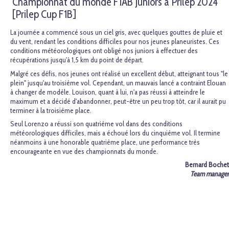
Championnat du monde F1AB Juniors à Prilep 2024
[Prilep Cup F1B]
La journée a commencé sous un ciel gris, avec quelques gouttes de pluie et
du vent, rendant les conditions difficiles pour nos jeunes planeuristes. Ces
conditions météorologiques ont obligé nos juniors à effectuer des
récupérations jusqu'à 1,5 km du point de départ.
Malgré ces défis, nos jeunes ont réalisé un excellent début, atteignant tous "le
plein" jusqu'au troisième vol. Cependant, un mauvais lancé a contraint Elouan
à changer de modèle. Louison, quant à lui, n'a pas réussi à atteindre le
maximum et a décidé d'abandonner, peut-être un peu trop tôt, car il aurait pu
terminer à la troisième place.
Seul Lorenzo a réussi son quatrième vol dans des conditions
météorologiques difficiles, mais a échoué lors du cinquième vol. Il termine
néanmoins à une honorable quatrième place, une performance très
encourageante en vue des championnats du monde.
Bernard Bochet
Team manager