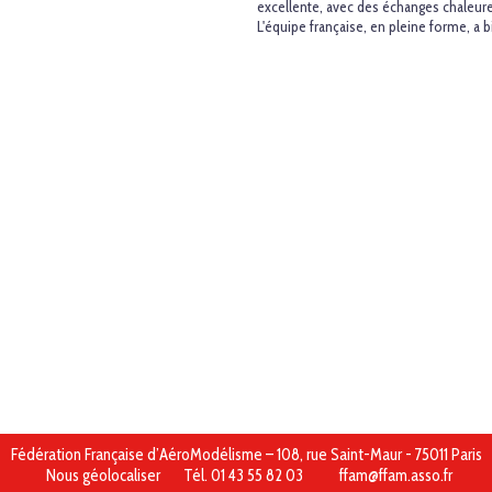
excellente, avec des échanges chaleure
L'équipe française, en pleine forme, a b
Fédération Française d’AéroModélisme – 108, rue Saint-Maur - 75011 Paris
Nous géolocaliser
Tél. 01 43 55 82 03
ffam@ffam.asso.fr