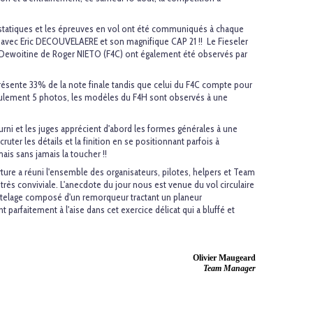
 statiques et les épreuves en vol ont été communiqués à chaque
al avec Eric DECOUVELAERE et son magnifique CAP 21 !! Le Fieseler
e Dewoitine de Roger NIETO (F4C) ont également été observés par
résente 33% de la note finale tandis que celui du F4C compte pour
lement 5 photos, les modèles du F4H sont observés à une
rni et les juges apprécient d'abord les formes générales à une
uter les détails et la finition en se positionnant parfois à
is sans jamais la toucher !!
ture a réuni l'ensemble des organisateurs, pilotes, helpers et Team
rès conviviale. L'anecdote du jour nous est venue du vol circulaire
ttelage composé d'un remorqueur tractant un planeur
t parfaitement à l'aise dans cet exercice délicat qui a bluffé et
Olivier Maugeard
Team Manager