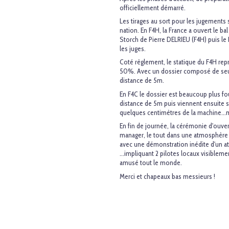
officiellement démarré.
Les tirages au sort pour les jugements
nation. En F4H, la France a ouvert le b
Storch de Pierre DELRIEU (F4H) puis l
les juges.
Coté règlement, le statique du F4H rep
50%. Avec un dossier composé de seu
distance de 5m.
En F4C le dossier est beaucoup plus fou
distance de 5m puis viennent ensuite scr
quelques centimètres de la machine...ma
En fin de journée, la cérémonie d'ouver
manager, le tout dans une atmosphère t
avec une démonstration inédite d'un a
...impliquant 2 pilotes locaux visiblemen
amusé tout le monde.
Merci et chapeaux bas messieurs !