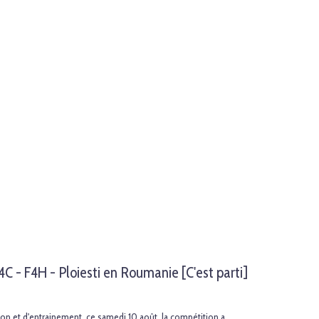
- F4H - Ploiesti en Roumanie [C'est parti]
ion et d'entrainement, ce samedi 10 août, la compétition a