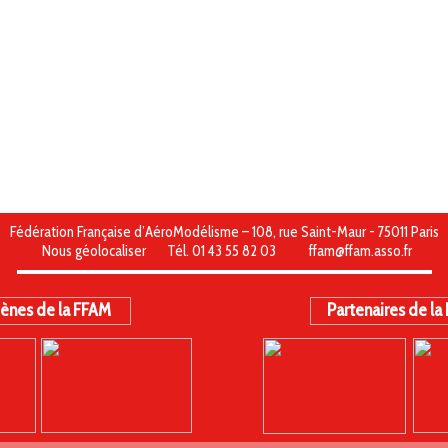
Fédération Française d’AéroModélisme – 108, rue Saint-Maur - 75011 Paris
Nous géolocaliser
Tél. 01 43 55 82 03
ffam@ffam.asso.fr
ènes de la FFAM
Partenaires de la