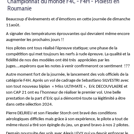
Championnat du monde F4C - F4H - Ploiesti en
Roumanie
Beaucoup d’événements et d’émotions en cette journée de dimanche
11août
.
A signaler des températures éprouvantes qui devraient même encore
augmenter les prochains jours !!
Nos pilotes ont tous réalisé l’épreuve statique; une phase de la
compétition qui met toujours les nerfs à rude épreuve. La qualité et la
fidélité de nos des modèles ont été très
appréciées par les
juges….espérons que les notes à venir confirmeront ce sentiment !??
Autre moment fort de la journée, le lancement des vols officiels de la
catégorie F4H. Après un vol de cadrage de Sebastiano SILVESTRI
avec
son tout nouveau biplan
« Miss ULTIMATE »,
Eric DECOUVLAERE et
son CAP 21 ont eu l’honneur de réaliser le premier vol. Une belle
prestation de la part d’Eric qui a démontré toute sa légitimité a être
dans cette sélection 2024.
Pierre DELRIEU et son Fieseler Storch ont bravé des conditions
aérologiques difficiles mais grâce à son expérience, le
pilote a tout de
même réussi a tiré son épingle du jeu, un grand bravo à nos 2 pilotes.
Demain poursuite des vols avec Alexis LEVY qui va devoir enfoncer le