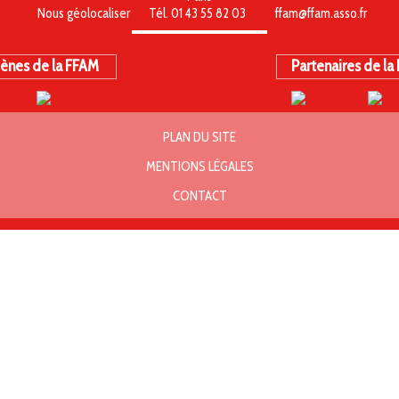
Nous géolocaliser
Tél. 01 43 55 82 03
ffam@ffam.asso.fr
ènes de la FFAM
Partenaires de la
PLAN DU SITE
MENTIONS LÉGALES
CONTACT