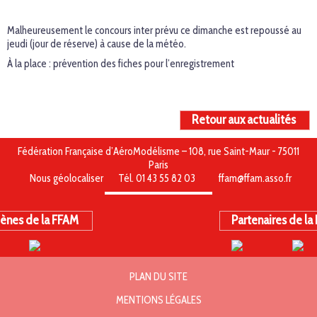
Malheureusement le concours inter prévu ce dimanche est repoussé au
jeudi (jour de réserve) à cause de la météo.
À la place : prévention des fiches pour l’enregistrement
Retour aux actualités
Fédération Française d’AéroModélisme – 108, rue Saint-Maur - 75011
Paris
Nous géolocaliser
Tél. 01 43 55 82 03
ffam@ffam.asso.fr
ènes de la FFAM
Partenaires de la
PLAN DU SITE
MENTIONS LÉGALES