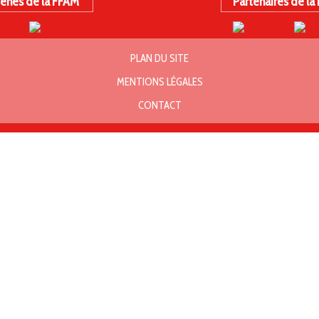
ènes de la FFAM
Partenaires de la
PLAN DU SITE
MENTIONS LÉGALES
CONTACT