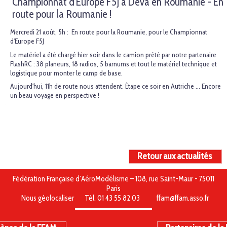
Championnat d'Europe F5J à Deva en Roumanie - En
route pour la Roumanie !
Mercredi 21 août, 5h : En route pour la Roumanie, pour le Championnat
d'Europe F5J
Le matériel a été chargé hier soir dans le camion prêté par notre partenaire
FlashRC : 38 planeurs, 18 radios, 5 barnums et tout le matériel technique et
logistique pour monter le camp de base.
Aujourd'hui, 11h de route nous attendent. Étape ce soir en Autriche … Encore
un beau voyage en perspective !
Retour aux actualités
Fédération Française d’AéroModélisme – 108, rue Saint-Maur - 75011
Paris
Nous géolocaliser
Tél. 01 43 55 82 03
ffam@ffam.asso.fr