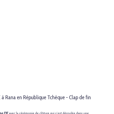
 à Rana en République Tchèque - Clap de fin
ope F1E
avec la cérémonie de clôture qui s’est déroulée dans une