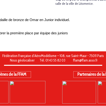
salle de la ville de Litomerice.
aille de bronze de Omar en Junior individuel.
rer la première place par équipe des juniors
Fédération Française d’AéroModélisme – 108, rue Saint-Maur - 75011 Paris
Nous géolocaliser
Tél. 01 43 55 82 03
ffam@ffam.asso.fr
ènes de la FFAM
Partenaires de la