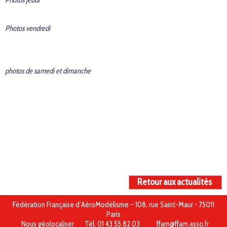
Photos jeudi
Photos vendredi
photos de samedi et dimanche
Retour aux actualités
Fédération Française d’AéroModélisme – 108, rue Saint-Maur - 75011
Paris
Nous géolocaliser
Tél. 01 43 55 82 03
ffam@ffam.asso.fr