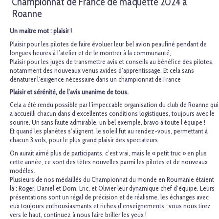
Championnat de France de maquette 2024 à
Roanne
Un maitre mot : plaisir !
Plaisir pour les pilotes de faire évoluer leur bel avion peaufiné pendant de
longues heures à l’atelier et de le montrer à la communauté,
Plaisir pour les juges de transmettre avis et conseils au bénéfice des pilotes,
notamment des nouveaux venus avides d’apprentissage. Et cela sans
dénaturer l’exigence nécessaire dans un championnat de France
Plaisir et sérénité, de l’avis unanime de tous.
Cela a été rendu possible par l’impeccable organisation du club de Roanne qui
a accueilli chacun dans d’excellentes conditions logistiques, toujours avec le
sourire. Un sans faute admirable, un bel exemple, bravo à toute l’équipe !
Et quand les planètes s’alignent, le soleil fut au rendez-vous, permettant à
chacun 3 vols, pour le plus grand plaisir des spectateurs.
On aurait aimé plus de participants, c’est vrai, mais le « petit truc » en plus
cette année, ce sont des têtes nouvelles parmi les pilotes et de nouveaux
modèles.
Plusieurs de nos médaillés du Championnat du monde en Roumanie étaient
là : Roger, Daniel et Dom, Eric, et Olivier leur dynamique chef d’équipe. Leurs
présentations sont un régal de précision et de réalisme, les échanges avec
eux toujours enthousiasmants et riches d’enseignements : vous nous tirez
vers le haut, continuez à nous faire briller les yeux !