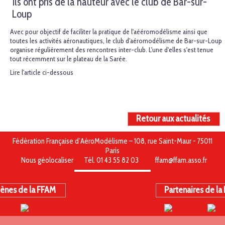
Ils ont pris de la hauteur avec le club de Bar-sur-
Loup
Avec pour objectif de faciliter la pratique de l'aééromodélisme ainsi que
toutes les activités aéronautiques, le club d'aéromodélisme de Bar-sur-Loup
organise régulièrement des rencontres inter-club. L'une d'elles s'est tenue
tout récemment sur le plateau de la Sarée.
Lire l'article ci-dessous
Retour aux actualités
Fédération Française d’AéroModélisme – 108, rue Saint-Maur - 75011
Paris
Nous géolocaliser
Tél. 01 43 55 82 03
ffam@ffam.asso.fr
ènes de la FFAM
Partenaires de la