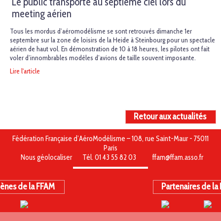
Le public transporté au septième ciel lors du
meeting aérien
Tous les mordus d’aéromodélisme se sont retrouvés dimanche 1er
septembre sur la zone de loisirs de la Heide à Steinbourg pour un spectacle
aérien de haut vol. En démonstration de 10 à 18 heures, les pilotes ont fait
voler d’innombrables modèles d’avions de taille souvent imposante.
Lire l'article
Retour aux actualités
Fédération Française d’AéroModélisme – 108, rue Saint-Maur - 75011
Paris
Nous géolocaliser
Tél. 01 43 55 82 03
ffam@ffam.asso.fr
ènes de la FFAM
Partenaires de la