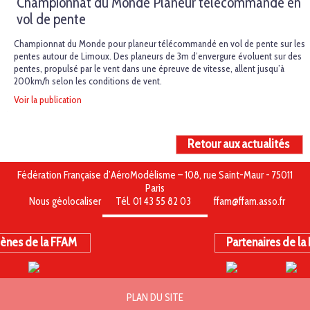
Championnat du Monde Planeur télécommandé en
vol de pente
Championnat du Monde pour planeur télécommandé en vol de pente sur les
pentes autour de Limoux. Des planeurs de 3m d’envergure évoluent sur des
pentes, propulsé par le vent dans une épreuve de vitesse, allent jusqu’à
200km/h selon les conditions de vent.
Voir la publication
Retour aux actualités
Fédération Française d’AéroModélisme – 108, rue Saint-Maur - 75011
Paris
Nous géolocaliser
Tél. 01 43 55 82 03
ffam@ffam.asso.fr
ènes de la FFAM
Partenaires de la
PLAN DU SITE