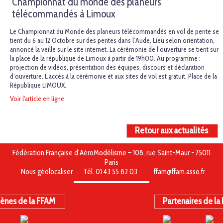
Championnat du monde des planeurs
télécommandés à Limoux
Le Championnat du Monde des planeurs télécommandés en vol de pente se
tient du 6 au 12 Octobre sur des pentes dans l’Aude, Lieu selon orientation,
annoncé la veille sur le site internet. La cérémonie de l’ouverture se tient sur
la place de la république de Limoux à partir de 19h00. Au programme :
projection de vidéos, présentation des équipes, discours et déclaration
d’ouverture. L’accès à la cérémonie et aux sites de vol est gratuit. Place de la
République LIMOUX.
Voir l'article en ligne
Retour aux actualités
Fédération Française d’AéroModélisme – 108, rue Saint-Maur - 75011
Paris
Nous géolocaliser
Tél. 01 43 55 82 03
ffam@ffam.asso.fr
ènes de la FFAM
Partenaires de la