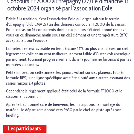
Concours FF2000 à Etrépagny (27) Le dimanche 13
octobre 2024 organisé par l’association Eole
Fidèle à la tradition, c'est l'association Eole qui organisait sur le terrain
d'Etrépagny (club CMV 27) un des derniers concours FF2000 de la saison.
Pour l'occasion 15 concurrents dont deux juniors s'étaient donné rendez-
vous en ce dimanche matin sous un ciel clément et une température (8°C)
acceptable pour l'époque.
La météo restera favorable en température 14°C au plus chaud avec un ciel
légèrement voilé et un vent malheureusement faible d'Ouest voir anémique
par moment, tournant progressivement dans la journée ne favorisant pas les
montées au sandow.
Petite innovation cette année, les juniors volant sur des planeurs F3L (2m
formule RES), une ligne spécifique avait été ajouté aux 4 autres assurant des
séries mixtes à 4 pilotes.
Cependant le règlement appliqué était celui de la formule FF2000 et le
classement commun.
Après le traditionnel café de bienvenu, les inscriptions, le montage du
matériel, le départ sera donné vers 9h30 par le chef de piste après son
briefing.
Les participants