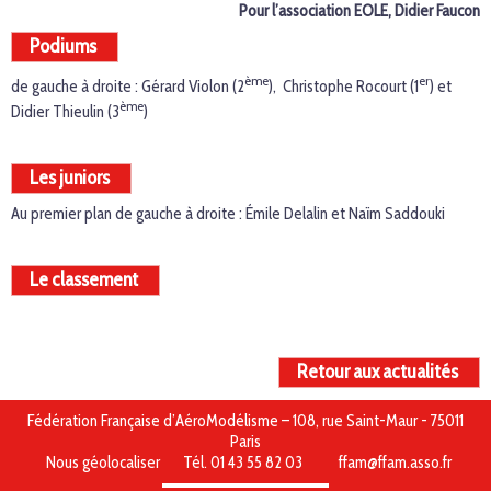
Pour l’association EOLE, Didier Faucon
Podiums
ème
er
de gauche à droite : Gérard Violon (2
), Christophe Rocourt (1
) et
ème
Didier Thieulin (3
)
Les juniors
Au premier plan de gauche à droite : Émile Delalin et Naïm Saddouki
Le classement
Retour aux actualités
Fédération Française d’AéroModélisme – 108, rue Saint-Maur - 75011
Paris
Nous géolocaliser
Tél. 01 43 55 82 03
ffam@ffam.asso.fr