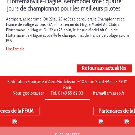
Flottemanville-Hague. Aéromodélisme : quatre
jours de championnat pour les meilleurs pilotes
Aeroport, aerodrome. Du 22 au 25 août se déroulera le Championnat de
France de voltige avions F3A sur le terrain du Hague Model Air Club, à
Flottemanville-Hague. Du 22 au 25 août, le Hague Model Air Club de
Flottemanville-Hague accueille le championnat de France de voltige avions
F3A…
Lire l'article
Retour aux actualités
Fédération Française d’AéroModélisme – 108, rue Saint-Maur - 75011
Paris
Nous géolocaliser
Tél. 01 43 55 82 03
ffam@ffam.asso.fr
ènes de la FFAM
Partenaires de la